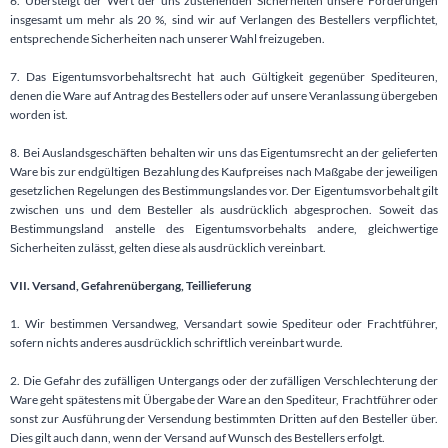
6. Übersteigt der Wert der uns zustehenden Sicherheiten unsere Forderungen
insgesamt um mehr als 20 %, sind wir auf Verlangen des Bestellers verpflichtet,
entsprechende Sicherheiten nach unserer Wahl freizugeben.
7. Das Eigentumsvorbehaltsrecht hat auch Gültigkeit gegenüber Spediteuren,
denen die Ware auf Antrag des Bestellers oder auf unsere Veranlassung übergeben
worden ist.
8. Bei Auslandsgeschäften behalten wir uns das Eigentumsrecht an der gelieferten
Ware bis zur endgültigen Bezahlung des Kaufpreises nach Maßgabe der jeweiligen
gesetzlichen Regelungen des Bestimmungslandes vor. Der Eigentumsvorbehalt gilt
zwischen uns und dem Besteller als ausdrücklich abgesprochen. Soweit das
Bestimmungsland anstelle des Eigentumsvorbehalts andere, gleichwertige
Sicherheiten zulässt, gelten diese als ausdrücklich vereinbart.
VII. Versand, Gefahrenübergang, Teillieferung
1. Wir bestimmen Versandweg, Versandart sowie Spediteur oder Frachtführer,
sofern nichts anderes ausdrücklich schriftlich vereinbart wurde.
2. Die Gefahr des zufälligen Untergangs oder der zufälligen Verschlechterung der
Ware geht spätestens mit Übergabe der Ware an den Spediteur, Frachtführer oder
sonst zur Ausführung der Versendung bestimmten Dritten auf den Besteller über.
Dies gilt auch dann, wenn der Versand auf Wunsch des Bestellers erfolgt.