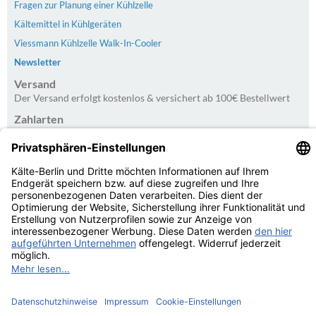
Fragen zur Planung einer Kühlzelle
Kältemittel in Kühlgeräten
Viessmann Kühlzelle Walk-In-Cooler
Newsletter
Versand
Der Versand erfolgt kostenlos & versichert ab 100€ Bestellwert
Zahlarten
PayPal | Rechnung | Kreditkarte | Vorkasse
Kundenbewertungen von Trusted Shops
4.75
/
5.00 bei
20
Bewertungen
Kaelte-Berlin.com Kundenbewertungen | Trusted Shops
© Kälte-Berlin Inhaber: Christian Berg 2026
eCommerce Engine © 2026
xt:Commerce Shopsoftware
Parse Time: 0.112s