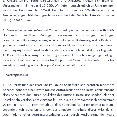
1. Unsere Online-Produktdarstellungen und Angebote richten sich nicht an
Verbraucher im Sinne des § 13 BGB. Wir liefern ausschließlich an Unternehmer,
juristische Personen des öffentlichen Rechts oder an öffentlich-rechtliches
Sondervermögen. Mit Vertragsschluss versichert der Besteller, kein Verbraucher
i.S.d. § 13 BGB zu sein.
2. Diese Allgemeinen Liefer- und Zahlungsbedingungen gelten ausschließlich für
alle auch zukünftigen Verträge. Lieferungen und sonstigen Leistungen
einschließlich Beratungsleistungen, Auskünfte u. ä. Bedingungen des Bestellers
gelten nicht und verpflichten uns auch dann nicht, wenn wir ihnen nicht nochmals
nach Eingang bei uns ausdrücklich widersprechen. Sofern mit den vorliegenden
AGB eine Einschränkung der Haftung unseres Unternehmens geregelt ist, gilt
dieses nicht für Fälle, in denen wir für Körper- und Gesundheitsschäden, oder für
vorsätzliches oder grob fahrlässiges Verhalten zu haften haben.
II. Vertragsschluss
1. Die Darstellung der Produkte im Online-Shop stellt kein rechtlich bindendes
Angebot, sondern eine unverbindliche Aufforderung an den Besteller zur Abgabe
eines Angebotes dar. Durch Anklicken des Buttons „Bestellung senden“ gibt der
Besteller ein verbindliches Angebot in Bezug auf die im Warenkorb enthaltenen
Waren an unser Unternehmen ab. An dieses Angebot ist der Besteller 5 Tage lang
gebunden. Wir behalten uns vor das Angebot innerhalb dieser Frist durch
Übermittlung einer Auftragsbestätigung oder durch Auslieferung der Ware