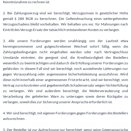
Kenntnisnahme zu rechnen ist.
2. Bei Zahlungsverzug sind wir berechtigt, Verzugszinsen in gesetzlicher Höhe
gemäß § 288 BGB zu berechnen. Die Geltendmachung eines weitergehenden
Verzugsschadens bleibt vorbehalten. Wir behalten uns vor, für Mahnungen nach
Eintritt des Verzugs Ersatz der tatsächlich entstandenen Kosten zu verlangen.
3. Alle unsere Forderungen werden unabhängig von der Laufzeit etwa
hereingenommener und gutgeschriebener Wechsel sofort fällig, wenn die
Zahlungsbedingungen nicht eingehalten werden oder nach Vertragsschluss
Umstände eintreten, die geeignet sind, die Kreditwürdigkeit des Bestellers
wesentlich zu beeinträchtigen und dadurch die Erfüllung unserer Forderungen zu
gefährden. In diesem Fall sind wir berechtigt, noch ausstehende Lieferungen nur
gegen Vorauszahlung oder angemessene Sicherheitsleistung auszuführen. Wird
diese nicht innerhalb einer angemessenen Frist erbracht, sind wir berechtigt, vom
Vertrag zurückzutreten und gegebenenfalls Schadensersatz wegen Nichterfüllung
zu verlangen. Wir sind außerdem berechtigt, die Weiterveräußerung und
Verarbeitung der gelieferten Ware zu untersagen sowie deren Rückgabe zu
verlangen, soweit dies zur Sicherung unserer Ansprüche erforderlich ist.
4. Wir sind berechtigt, mit eigenen Forderungen gegen Forderungen des Bestellers
aufzurechnen.
5. Der Besteller ist zur Aufrechnung nur berechtigt, wenn seine Gegenansprüche