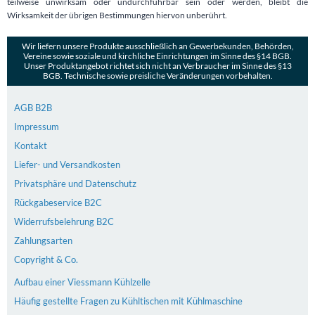
teilweise unwirksam oder undurchführbar sein oder werden, bleibt die
Wirksamkeit der übrigen Bestimmungen hiervon unberührt.
Wir liefern unsere Produkte ausschließlich an Gewerbekunden, Behörden,
Vereine sowie soziale und kirchliche Einrichtungen im Sinne des §14 BGB.
Unser Produktangebot richtet sich nicht an Verbraucher im Sinne des §13
BGB. Technische sowie preisliche Veränderungen vorbehalten.
AGB B2B
Impressum
Kontakt
Liefer- und Versandkosten
Privatsphäre und Datenschutz
Rückgabeservice B2C
Widerrufsbelehrung B2C
Zahlungsarten
Copyright & Co.
Aufbau einer Viessmann Kühlzelle
Häufig gestellte Fragen zu Kühltischen mit Kühlmaschine