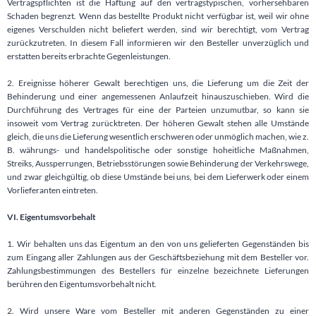
Vertragspflichten ist die Haftung auf den vertragstypischen, vorhersehbaren
Schaden begrenzt. Wenn das bestellte Produkt nicht verfügbar ist, weil wir ohne
eigenes Verschulden nicht beliefert werden, sind wir berechtigt, vom Vertrag
zurückzutreten. In diesem Fall informieren wir den Besteller unverzüglich und
erstatten bereits erbrachte Gegenleistungen.
2. Ereignisse höherer Gewalt berechtigen uns, die Lieferung um die Zeit der
Behinderung und einer angemessenen Anlaufzeit hinauszuschieben. Wird die
Durchführung des Vertrages für eine der Parteien unzumutbar, so kann sie
insoweit vom Vertrag zurücktreten. Der höheren Gewalt stehen alle Umstände
gleich, die uns die Lieferung wesentlich erschweren oder unmöglich machen, wie z.
B. währungs- und handelspolitische oder sonstige hoheitliche Maßnahmen,
Streiks, Aussperrungen, Betriebsstörungen sowie Behinderung der Verkehrswege,
und zwar gleichgültig, ob diese Umstände bei uns, bei dem Lieferwerk oder einem
Vorlieferanten eintreten.
VI. Eigentumsvorbehalt
1. Wir behalten uns das Eigentum an den von uns gelieferten Gegenständen bis
zum Eingang aller Zahlungen aus der Geschäftsbeziehung mit dem Besteller vor.
Zahlungsbestimmungen des Bestellers für einzelne bezeichnete Lieferungen
berühren den Eigentumsvorbehalt nicht.
2. Wird unsere Ware vom Besteller mit anderen Gegenständen zu einer