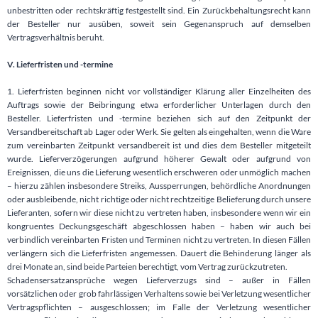
unbestritten oder rechtskräftig festgestellt sind. Ein Zurückbehaltungsrecht kann
der Besteller nur ausüben, soweit sein Gegenanspruch auf demselben
Vertragsverhältnis beruht.
V. Lieferfristen und -termine
1. Lieferfristen beginnen nicht vor vollständiger Klärung aller Einzelheiten des
Auftrags sowie der Beibringung etwa erforderlicher Unterlagen durch den
Besteller. Lieferfristen und -termine beziehen sich auf den Zeitpunkt der
Versandbereitschaft ab Lager oder Werk. Sie gelten als eingehalten, wenn die Ware
zum vereinbarten Zeitpunkt versandbereit ist und dies dem Besteller mitgeteilt
wurde. Lieferverzögerungen aufgrund höherer Gewalt oder aufgrund von
Ereignissen, die uns die Lieferung wesentlich erschweren oder unmöglich machen
– hierzu zählen insbesondere Streiks, Aussperrungen, behördliche Anordnungen
oder ausbleibende, nicht richtige oder nicht rechtzeitige Belieferung durch unsere
Lieferanten, sofern wir diese nicht zu vertreten haben, insbesondere wenn wir ein
kongruentes Deckungsgeschäft abgeschlossen haben – haben wir auch bei
verbindlich vereinbarten Fristen und Terminen nicht zu vertreten. In diesen Fällen
verlängern sich die Lieferfristen angemessen. Dauert die Behinderung länger als
drei Monate an, sind beide Parteien berechtigt, vom Vertrag zurückzutreten.
Schadensersatzansprüche wegen Lieferverzugs sind – außer in Fällen
vorsätzlichen oder grob fahrlässigen Verhaltens sowie bei Verletzung wesentlicher
Vertragspflichten – ausgeschlossen; im Falle der Verletzung wesentlicher