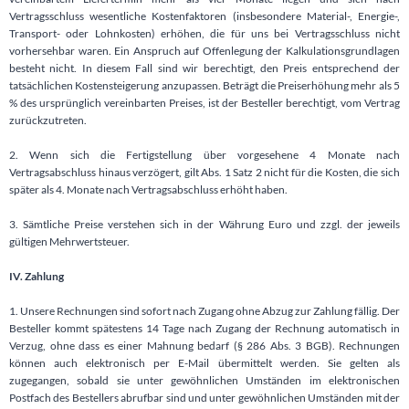
Vertragsschluss wesentliche Kostenfaktoren (insbesondere Material-, Energie-,
Transport- oder Lohnkosten) erhöhen, die für uns bei Vertragsschluss nicht
vorhersehbar waren. Ein Anspruch auf Offenlegung der Kalkulationsgrundlagen
besteht nicht. In diesem Fall sind wir berechtigt, den Preis entsprechend der
tatsächlichen Kostensteigerung anzupassen. Beträgt die Preiserhöhung mehr als 5
% des ursprünglich vereinbarten Preises, ist der Besteller berechtigt, vom Vertrag
zurückzutreten.
2. Wenn sich die Fertigstellung über vorgesehene 4 Monate nach
Vertragsabschluss hinaus verzögert, gilt Abs. 1 Satz 2 nicht für die Kosten, die sich
später als 4. Monate nach Vertragsabschluss erhöht haben.
3. Sämtliche Preise verstehen sich in der Währung Euro und zzgl. der jeweils
gültigen Mehrwertsteuer.
IV. Zahlung
1. Unsere Rechnungen sind sofort nach Zugang ohne Abzug zur Zahlung fällig. Der
Besteller kommt spätestens 14 Tage nach Zugang der Rechnung automatisch in
Verzug, ohne dass es einer Mahnung bedarf (§ 286 Abs. 3 BGB). Rechnungen
können auch elektronisch per E-Mail übermittelt werden. Sie gelten als
zugegangen, sobald sie unter gewöhnlichen Umständen im elektronischen
Postfach des Bestellers abrufbar sind und unter gewöhnlichen Umständen mit der