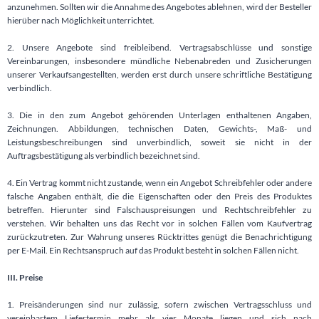
anzunehmen. Sollten wir die Annahme des Angebotes ablehnen, wird der Besteller
hierüber nach Möglichkeit unterrichtet.
2. Unsere Angebote sind freibleibend. Vertragsabschlüsse und sonstige
Vereinbarungen, insbesondere mündliche Nebenabreden und Zusicherungen
unserer Verkaufsangestellten, werden erst durch unsere schriftliche Bestätigung
verbindlich.
3. Die in den zum Angebot gehörenden Unterlagen enthaltenen Angaben,
Zeichnungen. Abbildungen, technischen Daten, Gewichts-, Maß- und
Leistungsbeschreibungen sind unverbindlich, soweit sie nicht in der
Auftragsbestätigung als verbindlich bezeichnet sind.
4. Ein Vertrag kommt nicht zustande, wenn ein Angebot Schreibfehler oder andere
falsche Angaben enthält, die die Eigenschaften oder den Preis des Produktes
betreffen. Hierunter sind Falschauspreisungen und Rechtschreibfehler zu
verstehen. Wir behalten uns das Recht vor in solchen Fällen vom Kaufvertrag
zurückzutreten. Zur Wahrung unseres Rücktrittes genügt die Benachrichtigung
per E-Mail. Ein Rechtsanspruch auf das Produkt besteht in solchen Fällen nicht.
III. Preise
1. Preisänderungen sind nur zulässig, sofern zwischen Vertragsschluss und
vereinbartem Liefertermin mehr als vier Monate liegen und sich nach