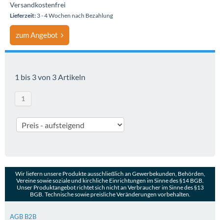
Versandkostenfrei
Lieferzeit:
3 - 4 Wochen nach Bezahlung
zum Angebot
1 bis 3 von 3 Artikeln
1
Wir liefern unsere Produkte ausschließlich an Gewerbekunden, Behörden,
Vereine sowie soziale und kirchliche Einrichtungen im Sinne des §14 BGB.
Unser Produktangebot richtet sich nicht an Verbraucher im Sinne des §13
BGB. Technische sowie preisliche Veränderungen vorbehalten.
AGB B2B