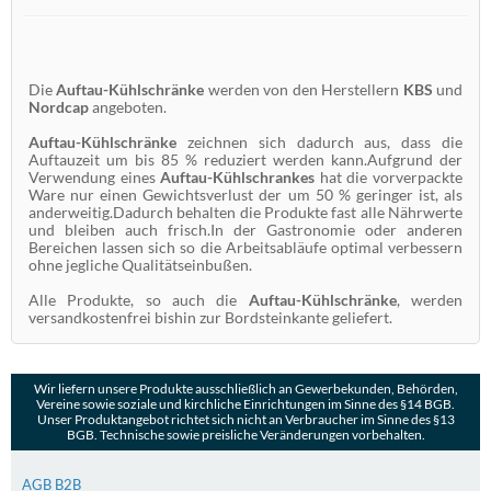
Die
Auftau-Kühlschränke
werden von den Herstellern
KBS
und
Nordcap
angeboten.
Auftau-Kühlschränke
zeichnen sich dadurch aus, dass die
Auftauzeit um bis 85 % reduziert werden kann.Aufgrund der
Verwendung eines
Auftau-Kühlschrankes
hat die vorverpackte
Ware nur einen Gewichtsverlust der um 50 % geringer ist, als
anderweitig.Dadurch behalten die Produkte fast alle Nährwerte
und bleiben auch frisch.In der Gastronomie oder anderen
Bereichen lassen sich so die Arbeitsabläufe optimal verbessern
ohne jegliche Qualitätseinbußen.
Alle Produkte, so auch die
Auftau-Kühlschränke
, werden
versandkostenfrei bishin zur Bordsteinkante geliefert.
Wir liefern unsere Produkte ausschließlich an Gewerbekunden, Behörden,
Vereine sowie soziale und kirchliche Einrichtungen im Sinne des §14 BGB.
Unser Produktangebot richtet sich nicht an Verbraucher im Sinne des §13
BGB. Technische sowie preisliche Veränderungen vorbehalten.
AGB B2B