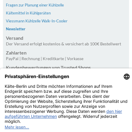
Fragen zur Planung einer Kühlzelle
Kältemittel in Kühlgeräten
Viessmann Kühlzelle Walk-In-Cooler
Newsletter
Versand
Der Versand erfolgt kostenlos & versichert ab 100€ Bestellwert
Zahlarten
PayPal | Rechnung | Kreditkarte | Vorkasse
Kundenbewertungen von Trusted Shops
4.75
/
5.00 bei
20
Bewertungen
Kaelte-Berlin.com Kundenbewertungen | Trusted Shops
© Kälte-Berlin Inhaber: Christian Berg 2026
eCommerce Engine © 2026
xt:Commerce Shopsoftware
Parse Time: 0.173s