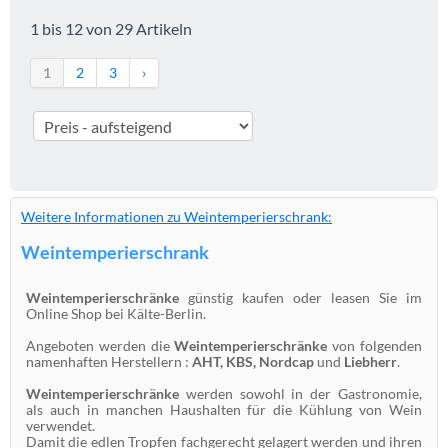
1 bis 12 von 29 Artikeln
1
2
3
›
Weitere Informationen zu Weintemperierschrank:
Weintemperierschrank
Weintemperierschränke
günstig kaufen oder leasen Sie im
Online Shop bei Kälte-Berlin.
Angeboten werden die
Weintemperierschränke
von folgenden
namenhaften Herstellern :
AHT, KBS, Nordcap
und
Liebherr
.
Weintemperierschränke
werden sowohl in der Gastronomie,
als auch in manchen Haushalten für die Kühlung von Wein
verwendet.
Damit die edlen Tropfen fachgerecht gelagert werden und ihren