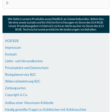
þ
Wir liefern unsere Produkte ausschließlich an Gewerbekunden, Behörden,
Vereine sowie soziale und kirchliche Einrichtungen im Sinne des §14 BGB.
Unser Produktangebot richtet sich nicht an Verbraucher im Sinne des §13
BGB. Technische sowie preisliche Veränderungen vorbehalten.
AGB B2B
Impressum
Kontakt
Liefer- und Versandkosten
Privatsphäre und Datenschutz
Rückgabeservice B2C
Widerrufsbelehrung B2C
Zahlungsarten
Copyright & Co.
Aufbau einer Viessmann Kühlzelle
Häufig gestellte Fragen zu Kühltischen mit Kühlmaschine