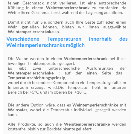
feinen Geschmack nicht verlieren, ist eine entsprechende
Kühlung in einem
Weintemperierschrank
zu empfehlen, da
Weine ihren Geschmack erst während der Lagerung ausbilden.
Damit nicht nur Sie, sondern auch Ihre Gäste zufrieden einen
Wein genießen können, bieten wir Ihnen ausgewählte
Weintemperierschränke
an.
Verschiedene Temperaturen innerhalb des
Weintemperierschranks möglich
Die Weine werden in einem
Weintemperierschrank
bei ihrer
jeweiligen Trinktemperatur gelagert.
Es gibt zwei unterschiedliche Ausführungen der
Weintemperierschränke
: auf der einen Seite das
Temperaturschichtungsprinzip
,
wobei durch besondere Komponenten ein Temperaturgefälle im
Innenraum erzeugt wird.Die Temperatur lieht im unteren
Bereich bei +5°C und im oberen bei +18°C.
Die andere Option wäre, dass es
Weintemperierschränke
mit
Weinsafes
, wobei die Temperatur individuell geregelt werden
kann.
Alle Produkte, so auch die
Weintemperierschränke
werden
kostenfrei bishin zur Bordsteinkante geliefert.