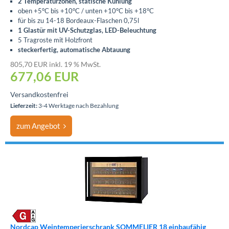
2 Temperaturzonen, statische Kühlung
oben +5°C bis +10°C / unten +10°C bis +18°C
für bis zu 14-18 Bordeaux-Flaschen 0,75l
1 Glastür mit UV-Schutzglas, LED-Beleuchtung
5 Tragroste mit Holzfront
steckerfertig, automatische Abtauung
805,70 EUR inkl. 19 % MwSt.
677,06
EUR
Versandkostenfrei
Lieferzeit:
3-4 Werktage nach Bezahlung
zum Angebot
Nordcap Weintemperierschrank SOMMELIER 18 einbaufähig