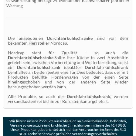
Gewährleistung beträgt 24 Monate bei nachweisbarer jährlicher
Wartung.
Die angebotenen
Durchfahrkühlschränke
sind von dem
bekannten Herrsteller Nordcap.
Nordcap steht für Qualität – so auch die
Durchfahrkühlschränke
.Sollte Ihre Küche in zwei Abschnitte
geteielt sein, zwischen Vorbereitung und Weiterbereitung, so ist
ein
Durchfahrkühlschrank
ideal.Der
Durchfahrkühlschrank
beinhaltet an beiden Seiten eine Tür.Dies bedeutet, dass der mit
Produkten befüllte Hordenwagen von der einen Seite
hineingeschoben und von der anderen Seite wieder
herausgeschoben werden kann.
Alle Produkte, so auch der
Durchfahrkühlschrank
, werden
versandkostenfrei bishin zur Bordsteinkante geliefert.
Wir liefern unsere Produkte ausschließlich an Gewerbekunden, Behörden,
Vereine sowie soziale und kirchliche Einrichtungen im Sinne des §14 BGB.
Unser Produktangebot richtet sich nicht an Verbraucher im Sinne des §13
BGB. Technische sowie preisliche Veränderungen vorbehalten.