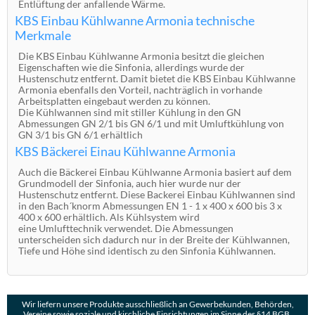
Entlüftung der anfallende Wärme.
KBS Einbau Kühlwanne Armonia technische
Merkmale
Die KBS Einbau Kühlwanne Armonia besitzt die gleichen
Eigenschaften wie die Sinfonia, allerdings wurde der
Hustenschutz entfernt. Damit bietet die KBS Einbau Kühlwanne
Armonia ebenfalls den Vorteil, nachträglich in vorhande
Arbeitsplatten eingebaut werden zu können.
Die Kühlwannen sind mit stiller Kühlung in den GN
Abmessungen GN 2/1 bis GN 6/1 und mit Umluftkühlung von
GN 3/1 bis GN 6/1 erhältlich
KBS Bäckerei Einau Kühlwanne Armonia
Auch die Bäckerei Einbau Kühlwanne Armonia basiert auf dem
Grundmodell der Sinfonia, auch hier wurde nur der
Hustenschutz entfernt. Diese Backerei Einbau Kühlwannen sind
in den Bach´knorm Abmessungen EN 1 - 1 x 400 x 600 bis 3 x
400 x 600 erhältlich. Als Kühlsystem wird
eine Umlufttechnik verwendet. Die Abmessungen
unterscheiden sich dadurch nur in der Breite der Kühlwannen,
Tiefe und Höhe sind identisch zu den Sinfonia Kühlwannen.
Wir liefern unsere Produkte ausschließlich an Gewerbekunden, Behörden,
Vereine sowie soziale und kirchliche Einrichtungen im Sinne des §14 BGB.