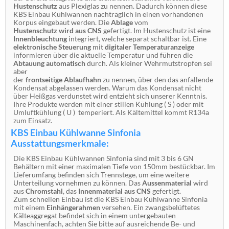
Hustenschutz
aus Plexiglas zu nennen. Dadurch können diese
KBS Einbau Kühlwannen nachträglich in einen vorhandenen
Korpus eingebaut werden. Die
Ablage
vom
Hustenschutz wird aus CNS
gefertigt. Im Hustenschutz ist eine
Innenbleuchtung
integriert, welche separat schaltbar ist. Eine
elektronische Steuerung
mit
digitaler Temperaturanzeige
informieren über die aktuelle Temperatur und führen die
Abtauung automatisch
durch. Als kleiner Wehrmutstropfen sei
aber
der
frontseitige Ablaufhahn
zu nennen, über den das anfallende
Kondensat abgelassen werden. Warum das Kondensat nicht
über Heißgas verdunstet wird entzieht sich unserer Kenntnis.
Ihre Produkte werden mit einer stillen Kühlung ( S ) oder mit
Umluftkühlung ( U ) temperiert. Als Kältemittel kommt R134a
zum Einsatz.
KBS Einbau Kühlwanne Sinfonia
Ausstattungsmerkmale:
Die KBS Einbau Kühlwannen Sinfonia sind mit 3 bis 6 GN
Behältern mit einer maximalen Tiefe von 150mm bestückbar. Im
Lieferumfang befinden sich Trennstege, um eine weitere
Unterteilung vornehmen zu können. Das
Aussenmaterial
wird
aus
Chromstahl
, das
Innenmaterial aus CNS
gefertigt.
Zum schnellen Einbau ist die KBS Einbau Kühlwanne Sinfonia
mit einem
Einhängerahmen
versehen. Ein zwangsbelüftetes
Kälteaggregat befindet sich in einem untergebauten
Maschinenfach, achten Sie bitte auf ausreichende Be- und