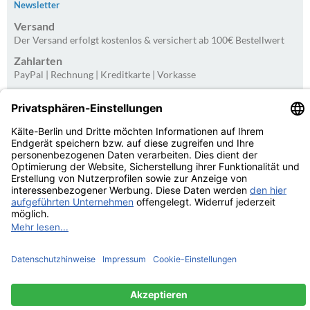
Newsletter
Versand
Der Versand erfolgt kostenlos & versichert ab 100€ Bestellwert
Zahlarten
PayPal | Rechnung | Kreditkarte | Vorkasse
Kundenbewertungen von Trusted Shops
4.75
/
5.00 bei
20
Bewertungen
Kaelte-Berlin.com Kundenbewertungen | Trusted Shops
© Kälte-Berlin Inhaber: Christian Berg 2026
eCommerce Engine © 2026
xt:Commerce Shopsoftware
Parse Time: 0.175s