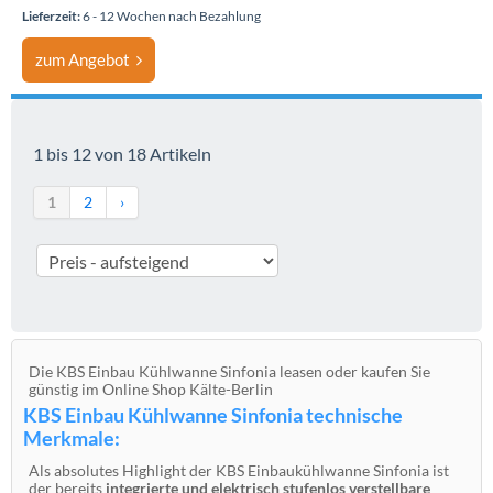
Lieferzeit:
6 - 12 Wochen nach Bezahlung
zum Angebot
1 bis 12 von 18 Artikeln
1
2
›
Die KBS Einbau Kühlwanne Sinfonia leasen oder kaufen Sie
günstig im Online Shop Kälte-Berlin
KBS Einbau Kühlwanne Sinfonia technische
Merkmale:
Als absolutes Highlight der KBS Einbaukühlwanne Sinfonia ist
der bereits
integrierte und elektrisch stufenlos verstellbare