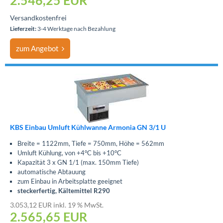
2.546,25
EUR
Versandkostenfrei
Lieferzeit:
3-4 Werktage nach Bezahlung
zum Angebot
KBS Einbau Umluft Kühlwanne Armonia GN 3/1 U
Breite = 1122mm, Tiefe = 750mm, Höhe = 562mm
Umluft Kühlung, von +4°C bis +10°C
Kapazität 3 x GN 1/1 (max. 150mm Tiefe)
automatische Abtauung
zum Einbau in Arbeitsplatte geeignet
steckerfertig, Kältemittel R290
3.053,12 EUR inkl. 19 % MwSt.
2.565,65
EUR