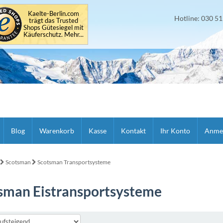
Kaelte-Berlin.com
Hotline: 030 5
trägt das Trusted
Shops Gütesiegel mit
Käuferschutz. Mehr...
Blog
Warenkorb
Kasse
Kontakt
Ihr Konto
Anme
Scotsman
Scotsman Transportsysteme
sman Eistransportsysteme