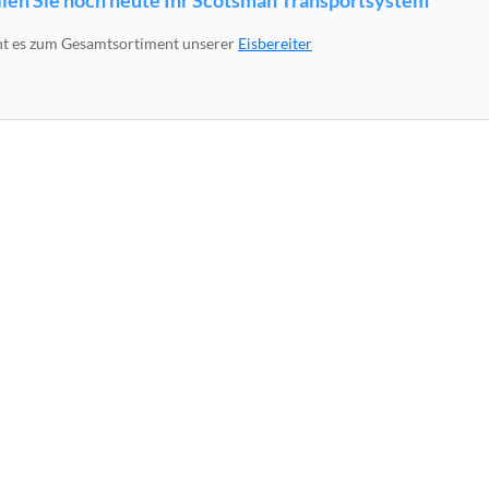
llen Sie noch heute Ihr Scotsman Transportsystem
ht es zum Gesamtsortiment unserer
Eisbereiter