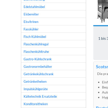
Edelstahlmöbel
Eisbereiter
Eisvitrinen
Fasskühler
Fisch Kühlmöbel
1 bis 
Flaschenkühlregal
Flaschenkühltruhe
Gastro-Kühlschrank
Scots
Gastronormbehälter
Die pra
Getränkekühlschrank
Getränketheken
Einf
Beq
Impulskühlgeräte
Aut
Kältetechnik Ersatzteile
Hyg
Konditoreitheken