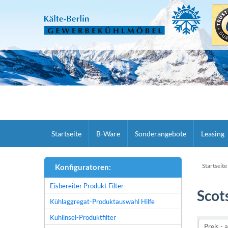
Startseite
B-Ware
Sonderangebote
Leasing
Startseite
Konfiguratoren:
Eisbereiter Produkt Filter
Scot
Kühlaggregat-Produktauswahl Hilfe
Kühlinsel-Produktfilter