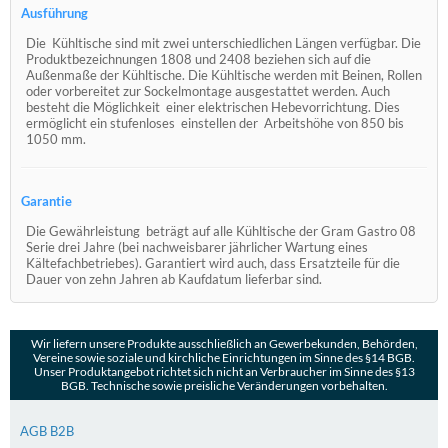
Ausführung
Die Kühltische sind mit zwei unterschiedlichen Längen verfügbar. Die
Produktbezeichnungen 1808 und 2408 beziehen sich auf die
Außenmaße der Kühltische. Die Kühltische werden mit Beinen, Rollen
oder vorbereitet zur Sockelmontage ausgestattet werden. Auch
besteht die Möglichkeit einer elektrischen Hebevorrichtung. Dies
ermöglicht ein stufenloses einstellen der Arbeitshöhe von 850 bis
1050 mm.
Garantie
Die Gewährleistung beträgt auf alle Kühltische der Gram Gastro 08
Serie drei Jahre
(bei nachweisbarer jährlicher Wartung eines
Kältefachbetriebes
). Garantiert wird auch, dass Ersatzteile für die
Dauer von zehn Jahren ab Kaufdatum lieferbar sind.
Wir liefern unsere Produkte ausschließlich an Gewerbekunden, Behörden,
Vereine sowie soziale und kirchliche Einrichtungen im Sinne des §14 BGB.
Unser Produktangebot richtet sich nicht an Verbraucher im Sinne des §13
BGB. Technische sowie preisliche Veränderungen vorbehalten.
AGB B2B