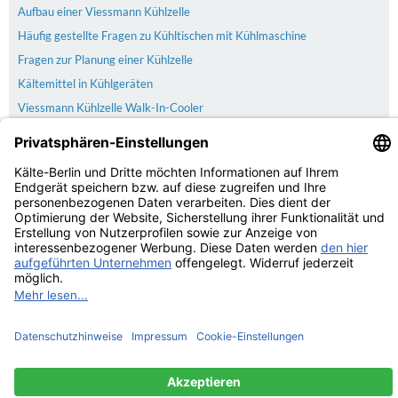
Aufbau einer Viessmann Kühlzelle
Häufig gestellte Fragen zu Kühltischen mit Kühlmaschine
Fragen zur Planung einer Kühlzelle
Kältemittel in Kühlgeräten
Viessmann Kühlzelle Walk-In-Cooler
Newsletter
Versand
Der Versand erfolgt kostenlos & versichert ab 100€ Bestellwert
Zahlarten
PayPal | Rechnung | Kreditkarte | Vorkasse
Kundenbewertungen von Trusted Shops
4.74
/
5.00 bei
19
Bewertungen
Kaelte-Berlin.com Kundenbewertungen | Trusted Shops
© Kälte-Berlin Inhaber: Christian Berg 2026
eCommerce Engine © 2026
xt:Commerce Shopsoftware
Parse Time: 0.104s