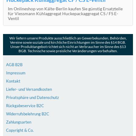
Im Onlineshop von Kälte-Berlin kaufen Sie günstig Ersatzteile
für Viessmann Kühlaggregat Huckepackaggregat CS / FS E-
Ventil
Wir liefern unsere Produkte ausschließlich an Gewerbekunden, Behörden,
Vereine sowie soziale und kirchliche Einrichtungen im Sinne des §14 BGB.
Unser Produktangebot richtet sich nicht an Verbraucher im Sinne des §13
BGB. Technische sowie preisliche Veränderungen vorbehalten.
AGB B2B
Impressum
Kontakt
Liefer- und Versandkosten
Privatsphäre und Datenschutz
Rückgabeservice B2C
Widerrufsbelehrung B2C
Zahlungsarten
Copyright & Co.