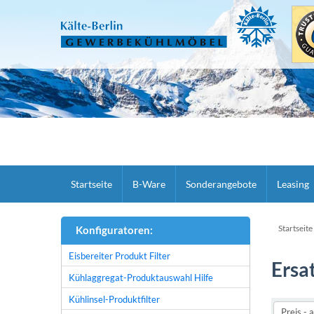
Startseite
B-Ware
Sonderangebote
Leasing
Startseite
Konfiguratoren:
Eisbereiter Produkt Filter
Ersa
Kühlaggregat-Produktauswahl Hilfe
Kühlinsel-Produktfilter