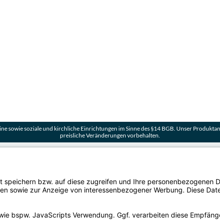
ne sowie soziale und kirchliche Einrichtungen im Sinne des §14 BGB. Unser Produktang
preisliche Veränderungen vorbehalten.
Vers
Aufbau einer Viessmann Kühlzelle
Der Ve
Häufig gestellte Fragen zu Kühltischen mit Kühlmaschine
Fragen zur Planung einer Kühlzelle
Zahla
PayPal
Kältemittel in Kühlgeräten
Viessmann Kühlzelle Walk-In-Cooler
Kund