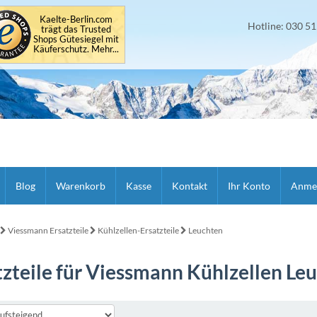
Kaelte-Berlin.com
Hotline: 030 5
trägt das Trusted
Shops Gütesiegel mit
Käuferschutz. Mehr...
Blog
Warenkorb
Kasse
Kontakt
Ihr Konto
Anme
Viessmann Ersatzteile
Kühlzellen-Ersatzteile
Leuchten
tzteile für Viessmann Kühlzellen Le