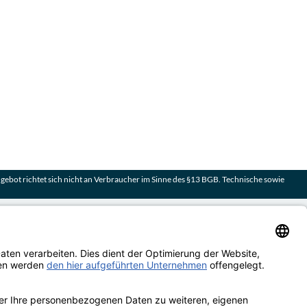
ebot richtet sich nicht an Verbraucher im Sinne des §13 BGB. Technische sowie
and
rsand erfolgt kostenlos & versichert ab 100€ Bestellwert
rten
 | Rechnung | Kreditkarte | Vorkasse
enbewertungen von Trusted Shops