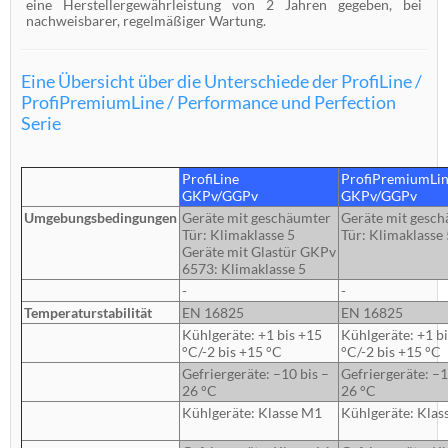
eine Herstellergewährleistung von 2 Jahren gegeben, bei
nachweisbarer, regelmäßiger Wartung.
Eine Übersicht über die Unterschiede der ProfiLine /
ProfiPremiumLine / Performance und Perfection
Serie
ProfiLine
ProfiPremiumLi
GKPv/GGPv
GKPv/GGPv
Umgebungsbedingungen
Geräte mit geschäumter
Geräte mit gesc
Tür: Klimaklasse 5
Tür: Klimaklasse 
Geräte mit Glastür GKPv
6573: Klimaklasse 5
-
-
Temperaturstabilität
EN 16825
EN 16825
Kühlgeräte: +1 bis +15
Kühlgeräte: +1 b
°C/-2 bis +15 °C
°C/-2 bis +15 °C
Gefriergeräte: –10 bis –
Gefriergeräte: –1
26 °C
26 °C
Kühlgeräte: Klasse M1
Kühlgeräte: Klas