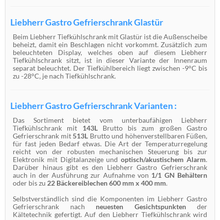
Liebherr Gastro Gefrierschrank Glastür
Beim Liebherr Tiefkühlschrank mit Glastür ist die Außenscheibe
beheizt, damit ein Beschlagen nicht vorkommt. Zusätzlich zum
beleuchteten Display, welches oben auf diesem Liebherr
Tiefkühlschrank sitzt, ist in dieser Variante der Innenraum
separat beleuchtet. Der Tiefkühlbereich liegt zwischen -9°C bis
zu -28°C, je nach Tiefkühlschrank.
Liebherr Gastro Gefrierschrank Varianten :
Das Sortiment bietet vom unterbaufähigen Liebherr
Tiefkühlschrank mit
143L
Brutto bis zum großen Gastro
Gefrierschrank mit
513L
Brutto und höhenverstellbaren Füßen,
für fast jeden Bedarf etwas. Die Art der Temperaturregelung
reicht von der robusten mechanischen Steuerung bis zur
Elektronik mit Digitalanzeige und
optisch/akustischem Alarm
.
Darüber hinaus gibt es den Liebherr Gastro Gefrierschrank
auch in der Ausführung zur Aufnahme von
1/1 GN Behältern
oder bis zu
22 Bäckereiblechen 600 mm x 400 mm
.
Selbstverständlich sind die Komponenten im Liebherr Gastro
Gefrierschrank nach
neuesten Gesichtspunkten
der
Kältetechnik gefertigt. Auf den Liebherr Tiefkühlschrank wird