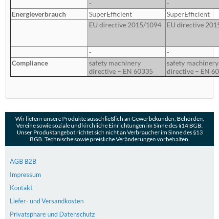
-
-
Energieverbrauch
SuperEfficient
SuperEfficient
EU directive 2015/1094
EU directive 20
-
-
Compliance
safety machinery
safety machinery
directive – EN 60335
directive – EN 6
Wir liefern unsere Produkte ausschließlich an Gewerbekunden, Behörden,
Vereine sowie soziale und kirchliche Einrichtungen im Sinne des §14 BGB.
Unser Produktangebot richtet sich nicht an Verbraucher im Sinne des §13
BGB. Technische sowie preisliche Veränderungen vorbehalten.
AGB B2B
Impressum
Kontakt
Liefer- und Versandkosten
Privatsphäre und Datenschutz