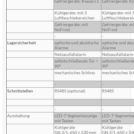
Gefriergeräte: Klasse L1
Gefriergeräte: Kl
Kühlgeräte: mit 3
Kühlgeräte: mit 
Luftfeuchtebereichen
Luftfeuchtebere
Gefriergeräte: mit
Gefriergeräte: mi
NoFrost
NoFrost
-
-
Lagersicherheit
optische und akustische
optische und aku
Alarme
Alarme
Netzausfallalarm
Netzausfallalarm
selbstschließende Tür <
selbstschließend
90°
90°
mechanisches Schloss
mechanisches Sc
-
-
Schnittstellen
RS485 (optional)
RS485
-
-
Ausstattung
LED-7-Segmentanzeige
LED-7-Segmenta
mit Tasten
mit Tasten
Kühlgeräte
Kühlgeräte
GN 2/1, 650 × 530 mm
GN 2/1, 650 × 5