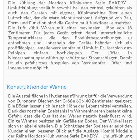
Die Kühlung der Nordcap Kühlwanne Serie BAKERY –
Umluftkühlung verläuft sowohl bei den zentral gekühlten als
auch den Geräten mit eigener Kühlmaschine über einen
Luftschleier, der die Ware leicht umströmt. Aufgrund von Bau,
Form und Funktion sind die Geräte multifunktional einsetzbar.
Die Luft kühlt Waren mit einer maximalen Höhe von 18
Zentimeter. Für jedes Gerät gelten dabei unterschiedliche
Temperaturklasse, die den Produktbeschreibungen zu
entnehmen sind. Innerhalb der Geräte befindet sich ein
großflächiger Lamellenverdampfer mit Umluft. Er lässt sich zum
Reinigen einfach hochklappen. Der Lüfter in
Niederspannungsausführung schützt vor Stromschlägen. Damit
ist ein gefahrloses Abspülen von Verdampfer, Lüfter und
Innenwanne möglich.
Konstruktion der Wanne
Die Ausstellfläche in Hygieneausführung ist für die Verwendung
von Euronorm-Blechen der Größe 60 x 40 Zentimeter geeignet.
Die Böden lassen sich je nach Höhe der Lebensmittel verstellen.
Dank des rostfreien Edelstahls im Wanneninneren besteht keine
Gefahr, dass die Qualität der Waren negativ beeinflusst wird.
Einige Wannen besitzen ein Gefälle am Boden. Der Winkel lässt
sich variabel einstellen. Die Schräglage der Speisen erlaubt den
Kunden einen besseren Blick auf die Auslage. Kombi-Modelle
der Reihe Nordcap Kühlwanne Serie BAKERY – Umluftkühlung