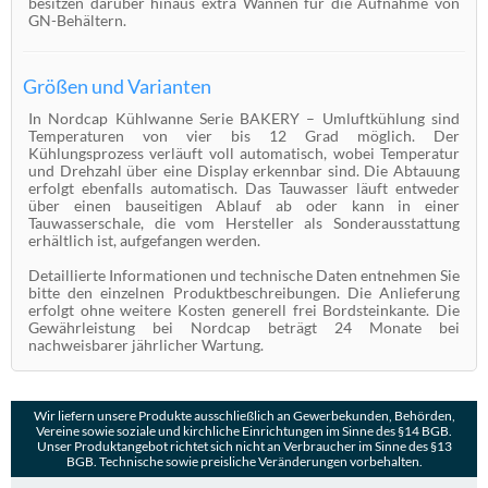
besitzen darüber hinaus extra Wannen für die Aufnahme von
GN-Behältern.
Größen und Varianten
In Nordcap Kühlwanne Serie BAKERY – Umluftkühlung sind
Temperaturen von vier bis 12 Grad möglich. Der
Kühlungsprozess verläuft voll automatisch, wobei Temperatur
und Drehzahl über eine Display erkennbar sind. Die Abtauung
erfolgt ebenfalls automatisch. Das Tauwasser läuft entweder
über einen bauseitigen Ablauf ab oder kann in einer
Tauwasserschale, die vom Hersteller als Sonderausstattung
erhältlich ist, aufgefangen werden.
Detaillierte Informationen und technische Daten entnehmen Sie
bitte den einzelnen Produktbeschreibungen. Die Anlieferung
erfolgt ohne weitere Kosten generell frei Bordsteinkante. Die
Gewährleistung bei Nordcap beträgt 24 Monate bei
nachweisbarer jährlicher Wartung.
Wir liefern unsere Produkte ausschließlich an Gewerbekunden, Behörden,
Vereine sowie soziale und kirchliche Einrichtungen im Sinne des §14 BGB.
Unser Produktangebot richtet sich nicht an Verbraucher im Sinne des §13
BGB. Technische sowie preisliche Veränderungen vorbehalten.