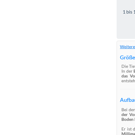
1 bis 
Weitere
Größe
Die Tie
In der
das V
entsteh
Aufba
Bei de
der Vo
Boden
Er ist
Millim