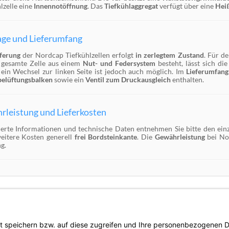
lzelle eine
Innennotöffnung
. Das
Tiefkühlaggregat
verfügt über eine
Hei
ge und Lieferumfang
eferung
der Nordcap Tiefkühlzellen erfolgt
in zerlegtem Zustand
. Für d
 gesamte Zelle aus einem
Nut- und Federsystem
besteht, lässt sich die
, ein Wechsel zur linken Seite ist jedoch auch möglich. Im
Lieferumfang
elüftungsbalken
sowie ein
Ventil zum Druckausgleich
enthalten.
leistung und Lieferkosten
lierte Informationen und technische Daten entnehmen Sie bitte den ei
eitere Kosten generell
frei Bordsteinkante
. Die
Gewährleistung
bei No
g.
ne sowie soziale und kirchliche Einrichtungen im Sinne des §14 BGB. Unser Produktang
preisliche Veränderungen vorbehalten.
Vers
Aufbau einer Viessmann Kühlzelle