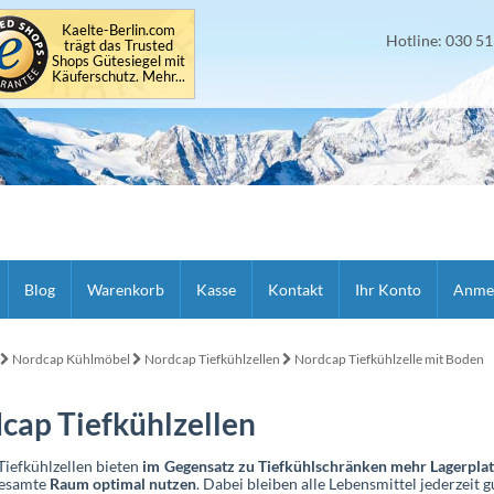
Kaelte-Berlin.com
Hotline: 030 5
trägt das Trusted
Shops Gütesiegel mit
Käuferschutz. Mehr...
Blog
Warenkorb
Kasse
Kontakt
Ihr Konto
Anme
Nordcap Kühlmöbel
Nordcap Tiefkühlzellen
Nordcap Tiefkühlzelle mit Boden
cap Tiefkühlzellen
iefkühlzellen bieten
im Gegensatz zu Tiefkühlschränken mehr Lagerpla
gesamte
Raum optimal nutzen
. Dabei bleiben alle Lebensmittel jederzeit g