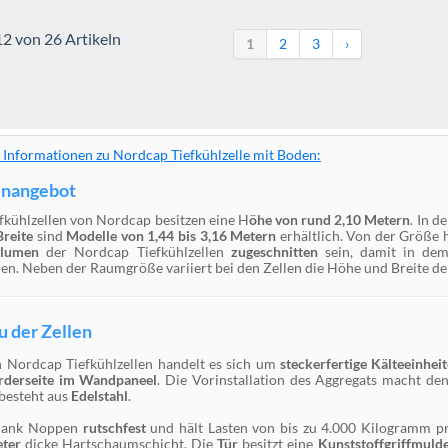
12 von 26 Artikeln
1
2
3
›
 Informationen zu Nordcap Tiefkühlzelle mit Boden:
nangebot
fkühlzellen von Nordcap besitzen eine H
öhe von rund 2,10 Metern
. In d
Breite
sind
Modelle von 1,44 bis 3,16 Metern
erhältlich. Von der Größe 
olumen
der Nordcap Tiefkühlzellen
zugeschnitten
sein, damit in de
en. Neben der Raumgröße variiert bei den Zellen die Höhe und Breite de
u der Zellen
n Nordcap Tiefkühlzellen handelt es sich um
steckerfertige Kälteeinhei
rderseite im Wandpaneel
. Die Vorinstallation des Aggregats macht de
besteht aus
Edelstahl
.
 dank Noppen
rutschfest
und hält Lasten von bis zu 4.000 Kilogramm p
eter
dicke Hartschaumschicht. Die
Tür
besitzt eine
Kunststoffgriffmuld