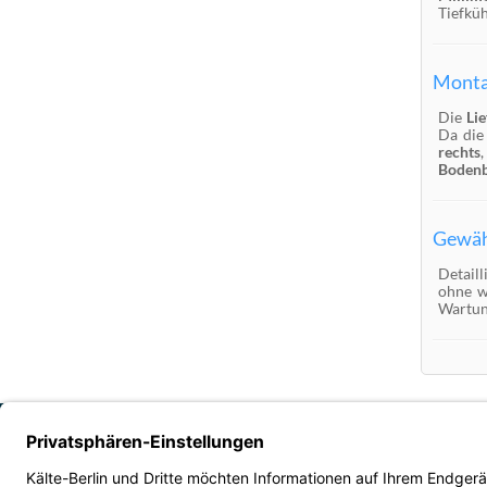
Tiefküh
Monta
Die
Li
Da die
rechts
Bodenb
Gewähr
Detail
ohne w
Wartun
Wir liefern unsere Produkte ausschließlich an Gewerbekunden, Behörden, Verei
AGB B2B