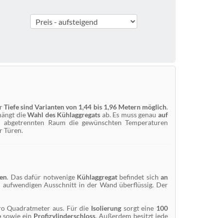
er
Tiefe sind Varianten von 1,44 bis 1,96 Metern möglich
.
hängt die
Wahl des Kühlaggregats
ab. Es muss genau
auf
m abgetrennten Raum die gewünschten Temperaturen
r Türen.
ten
. Das dafür notwenige
Kühlaggregat
befindet sich
an
n aufwendigen Ausschnitt in der Wand überflüssig. Der
ro Quadratmeter aus. Für die
Isolierung
sorgt eine
100
e
sowie ein
Profizylinderschloss
. Außerdem besitzt jede