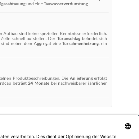
ßgasabtauung
und eine
Tauwasserverdunstung
.
en Aufbau sind keine speziellen Kenntnisse erforderlich.
 Zelle schnell aufstellen. Der
Türanschlag
befindet sich
sind neben dem Aggregat eine
Türrahmenheizung
, ein
nzelnen Produktbeschreibungen. Die
Anlieferung
erfolgt
rdcap beträgt
24 Monate
bei nachweisbarer jährlicher
ebot richtet sich nicht an Verbraucher im Sinne des §13 BGB. Technische sowie
and