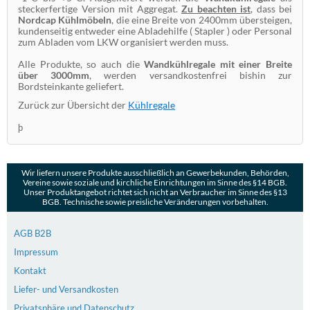
steckerfertige Version mit Aggregat.
Zu beachten ist
, dass bei
Nordcap Kühlmöbeln
, die eine Breite von 2400mm übersteigen,
kundenseitig entweder eine Abladehilfe ( Stapler ) oder Personal
zum Abladen vom LKW organisiert werden muss.
Alle Produkte, so auch die
Wandkühlregale mit einer Breite
über 3000mm
, werden versandkostenfrei bishin zur
Bordsteinkante geliefert.
Zurück zur Übersicht der
Kühlregale
þ
Wir liefern unsere Produkte ausschließlich an Gewerbekunden, Behörden,
Vereine sowie soziale und kirchliche Einrichtungen im Sinne des §14 BGB.
Unser Produktangebot richtet sich nicht an Verbraucher im Sinne des §13
BGB. Technische sowie preisliche Veränderungen vorbehalten.
AGB B2B
Impressum
Kontakt
Liefer- und Versandkosten
Privatsphäre und Datenschutz