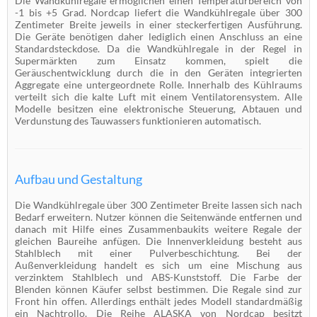
Die Wandkühlregale ermöglichen einen Temperaturbereich von
-1 bis +5 Grad. Nordcap liefert die Wandkühlregale über 300
Zentimeter Breite jeweils in einer steckerfertigen Ausführung.
Die Geräte benötigen daher lediglich einen Anschluss an eine
Standardsteckdose. Da die Wandkühlregale in der Regel in
Supermärkten zum Einsatz kommen, spielt die
Geräuschentwicklung durch die in den Geräten integrierten
Aggregate eine untergeordnete Rolle. Innerhalb des Kühlraums
verteilt sich die kalte Luft mit einem Ventilatorensystem. Alle
Modelle besitzen eine elektronische Steuerung, Abtauen und
Verdunstung des Tauwassers funktionieren automatisch.
Aufbau und Gestaltung
Die Wandkühlregale über 300 Zentimeter Breite lassen sich nach
Bedarf erweitern. Nutzer können die Seitenwände entfernen und
danach mit Hilfe eines Zusammenbaukits weitere Regale der
gleichen Baureihe anfügen. Die Innenverkleidung besteht aus
Stahlblech mit einer Pulverbeschichtung. Bei der
Außenverkleidung handelt es sich um eine Mischung aus
verzinktem Stahlblech und ABS-Kunststoff. Die Farbe der
Blenden können Käufer selbst bestimmen. Die Regale sind zur
Front hin offen. Allerdings enthält jedes Modell standardmäßig
ein Nachtrollo. Die Reihe ALASKA von Nordcap besitzt