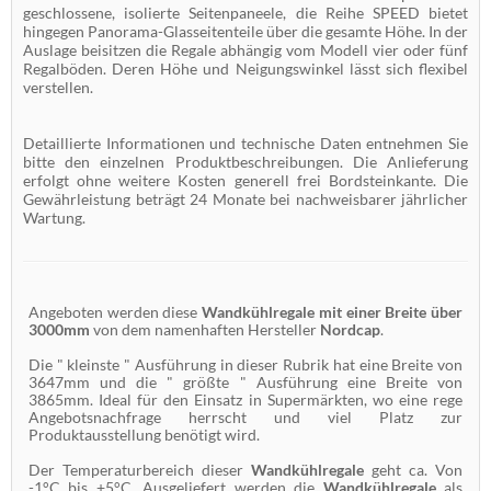
geschlossene, isolierte Seitenpaneele, die Reihe SPEED bietet
hingegen Panorama-Glasseitenteile über die gesamte Höhe. In der
Auslage beisitzen die Regale abhängig vom Modell vier oder fünf
Regalböden. Deren Höhe und Neigungswinkel lässt sich flexibel
verstellen.
Detaillierte Informationen und technische Daten entnehmen Sie
bitte den einzelnen Produktbeschreibungen. Die Anlieferung
erfolgt ohne weitere Kosten generell frei Bordsteinkante. Die
Gewährleistung beträgt 24 Monate bei nachweisbarer jährlicher
Wartung.
Angeboten werden diese
Wandkühlregale mit einer Breite über
3000mm
von dem namenhaften Hersteller
Nordcap
.
Die " kleinste " Ausführung in dieser Rubrik hat eine Breite von
3647mm und die " größte " Ausführung eine Breite von
3865mm. Ideal für den Einsatz in Supermärkten, wo eine rege
Angebotsnachfrage herrscht und viel Platz zur
Produktausstellung benötigt wird.
Der Temperaturbereich dieser
Wandkühlregale
geht ca. Von
-1°C bis +5°C. Ausgeliefert werden die
Wandkühlregale
als