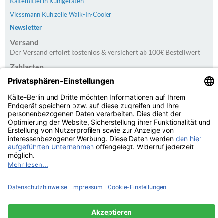
Kältemittel in Kühlgeräten
Viessmann Kühlzelle Walk-In-Cooler
Newsletter
Versand
Der Versand erfolgt kostenlos & versichert ab 100€ Bestellwert
Zahlarten
PayPal | Rechnung | Kreditkarte | Vorkasse
Kundenbewertungen von Trusted Shops
4.75
/
5.00 bei
20
Bewertungen
Kaelte-Berlin.com Kundenbewertungen | Trusted Shops
© Kälte-Berlin Inhaber: Christian Berg 2026
eCommerce Engine © 2026
xt:Commerce Shopsoftware
Parse Time: 0.122s