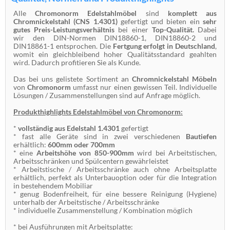
Alle
Chromonorm Edelstahlmöbel
sind
komplett aus
Chromnickelstahl (CNS 1.4301)
gefertigt und bieten ein
sehr
gutes Preis-Leistungsverhältnis
bei einer
Top-Qualität.
Dabei
wir den DIN-Normen DIN18860-1, DIN18860-2 und
DIN18861-1 entsprochen. Die
Fertgung erfolgt in Deutschland
,
womit ein gleichbleibend hoher Qualitätsstandard geahlten
wird. Dadurch profitieren Sie als Kunde.
Das bei uns gelistete Sortiment an
Chromnickelstahl Möbeln
von
Chromonorm
umfasst nur einen gewissen Teil. Individuelle
Lösungen / Zusammenstellungen sind auf Anfrage möglich.
Produkthighlights Edelstahlmöbel von Chromonorm:
*
vollständig aus Edelstahl 1.4301
gefertigt
* fast alle Geräte sind in zwei verschiedenen
Bautiefen
erhältlich:
600mm oder 700mm
* eine
Arbeitshöhe von 850-900mm
wird bei Arbeitstischen,
Arbeitsschränken und Spülcentern gewährleistet
* Arbeitstische / Arbeitsschränke auch ohne Arbeitsplatte
erhältlich, perfekt als Unterbauoption oder für die Integration
in bestehendem Mobiliar
* genug Bodenfreiheit, für eine bessere Reinigung (Hygiene)
unterhalb der Arbeitstische / Arbeitsschränke
* individuelle Zusammenstellung / Kombination möglich
* bei Ausführungen mit Arbeitsplatte: