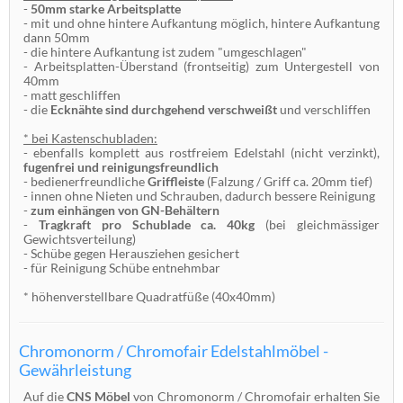
-
50mm starke Arbeitsplatte
- mit und ohne hintere Aufkantung möglich, hintere Aufkantung
dann 50mm
- die hintere Aufkantung ist zudem "umgeschlagen"
- Arbeitsplatten-Überstand (frontseitig) zum Untergestell von
40mm
- matt geschliffen
- die
Ecknähte sind durchgehend verschweißt
und verschliffen
* bei Kastenschubladen:
- ebenfalls komplett aus rostfreiem Edelstahl (nicht verzinkt),
fugenfrei und reinigungsfreundlich
- bedienerfreundliche
Griffleiste
(Falzung / Griff ca. 20mm tief)
- innen ohne Nieten und Schrauben, dadurch bessere Reinigung
-
zum einhängen von GN-Behältern
-
Tragkraft pro Schublade ca. 40kg
(bei gleichmässiger
Gewichtsverteilung)
- Schübe gegen Herausziehen gesichert
- für Reinigung Schübe entnehmbar
* höhenverstellbare Quadratfüße (40x40mm)
Chromonorm / Chromofair Edelstahlmöbel -
Gewährleistung
Auf die
CNS Möbel
von Chromonorm / Chromofair erhalten Sie