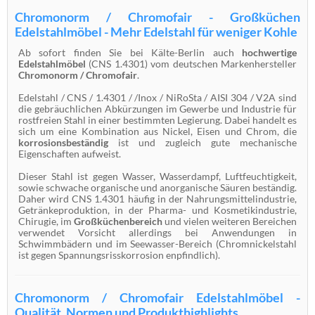
Chromonorm / Chromofair - Großküchen
Edelstahlmöbel - Mehr Edelstahl für weniger Kohle
Ab sofort finden Sie bei Kälte-Berlin auch
hochwertige
Edelstahlmöbel
(CNS 1.4301) vom deutschen Markenhersteller
Chromonorm / Chromofair
.
Edelstahl / CNS / 1.4301 / /Inox / NiRoSta / AISI 304 / V2A sind
die gebräuchlichen Abkürzungen im Gewerbe und Industrie für
rostfreien Stahl in einer bestimmten Legierung. Dabei handelt es
sich um eine Kombination aus Nickel, Eisen und Chrom, die
korrosionsbeständig
ist und zugleich gute mechanische
Eigenschaften aufweist.
Dieser Stahl ist gegen Wasser, Wasserdampf, Luftfeuchtigkeit,
sowie schwache organische und anorganische Säuren beständig.
Daher wird CNS 1.4301 häufig in der Nahrungsmittelindustrie,
Getränkeproduktion, in der Pharma- und Kosmetikindustrie,
Chirugie, im
Großküchenbereich
und vielen weiteren Bereichen
verwendet Vorsicht allerdings bei Anwendungen in
Schwimmbädern und im Seewasser-Bereich (Chromnickelstahl
ist gegen Spannungsrisskorrosion enpfindlich).
Chromonorm / Chromofair Edelstahlmöbel -
Qualität, Normen und Produkthighlights