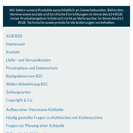
Wir liefern unsere Produkte ausschließlich an Gewerbekunden, Behörden,
Vereine sowie soziale und kirchliche Einrichtungen im Sinne des §14 BGB.
Unser Produktangebot richtet sich nicht an Verbraucher im Sinne des §13
BGB. Technische sowie preisliche Veränderungen vorbehalten.
AGB B2B
Impressum
Kontakt
Liefer- und Versandkosten
Privatsphäre und Datenschutz
Rückgabeservice B2C
Widerrufsbelehrung B2C
Zahlungsarten
Copyright & Co.
Aufbau einer Viessmann Kühlzelle
Häufig gestellte Fragen zu Kühltischen mit Kühlmaschine
Fragen zur Planung einer Kühlzelle