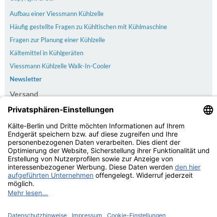
Aufbau einer Viessmann Kühlzelle
Häufig gestellte Fragen zu Kühltischen mit Kühlmaschine
Fragen zur Planung einer Kühlzelle
Kältemittel in Kühlgeräten
Viessmann Kühlzelle Walk-In-Cooler
Newsletter
Versand
Der Versand erfolgt kostenlos & versichert ab 100€ Bestellwert
Zahlarten
PayPal | Rechnung | Kreditkarte | Vorkasse
Kundenbewertungen von Trusted Shops
4.74
/
5.00 bei
19
Bewertungen
Kaelte-Berlin.com Kundenbewertungen | Trusted Shops
© Kälte-Berlin Inhaber: Christian Berg 2026
eCommerce Engine © 2026
xt:Commerce Shopsoftware