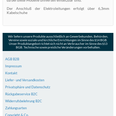
da bei diese Modelle universell einsetzbar sind.
Der Anschluß der Elektroleitungen erfolgt über 6,3mm
Kabelschuhe
Wir liefern unsere Produkte ausschließlich an Gewerbekunden, Behörden,
Vereine sowie soziale und kirchliche Einrichtungen im Sinne des §14 BGB.
Unser Produktangebot richtet sich nicht an Verbraucher im Sinne des §13
BGB. Technische sowie preisliche Veränderungen vorbehalten.
AGB B2B
Impressum
Kontakt
Liefer- und Versandkosten
Privatsphäre und Datenschutz
Rückgabeservice B2C
Widerrufsbelehrung B2C
Zahlungsarten
Copyright & Co.