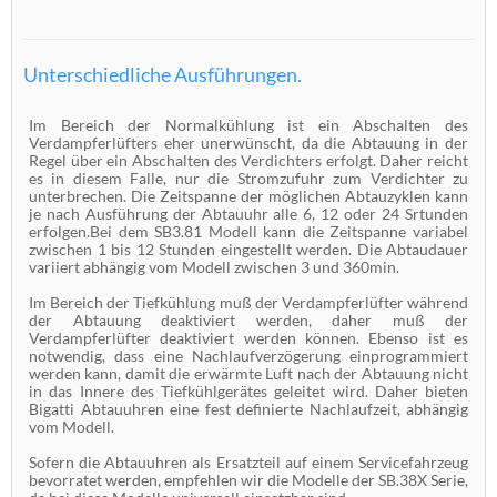
Unterschiedliche Ausführungen.
Im Bereich der Normalkühlung ist ein Abschalten des
Verdampferlüfters eher unerwünscht, da die Abtauung in der
Regel über ein Abschalten des Verdichters erfolgt. Daher reicht
es in diesem Falle, nur die Stromzufuhr zum Verdichter zu
unterbrechen. Die Zeitspanne der möglichen Abtauzyklen kann
je nach Ausführung der Abtauuhr alle 6, 12 oder 24 Srtunden
erfolgen.Bei dem SB3.81 Modell kann die Zeitspanne variabel
zwischen 1 bis 12 Stunden eingestellt werden. Die Abtaudauer
variiert abhängig vom Modell zwischen 3 und 360min.
Im Bereich der Tiefkühlung muß der Verdampferlüfter während
der Abtauung deaktiviert werden, daher muß der
Verdampferlüfter deaktiviert werden können. Ebenso ist es
notwendig, dass eine Nachlaufverzögerung einprogrammiert
werden kann, damit die erwärmte Luft nach der Abtauung nicht
in das Innere des Tiefkühlgerätes geleitet wird. Daher bieten
Bigatti Abtauuhren eine fest definierte Nachlaufzeit, abhängig
vom Modell.
Sofern die Abtauuhren als Ersatzteil auf einem Servicefahrzeug
bevorratet werden, empfehlen wir die Modelle der SB.38X Serie,