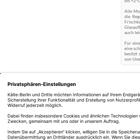
bis +2°C
Alle Mo
die Reg
Frischk
Glasauf
auch le
Für ein
eine sc
besitzt
von Une
Wir liefern unsere Produkte ausschließlich an Gewerbekunden, Behörden, Verei
AGB B2B
Impressum
Kontakt
Liefer- und Versandkosten
Privatsphäre und Datenschutz
Rückgabeservice B2C