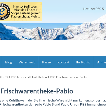
Kaelte-Berlin.com
Hotline: 030 5
trägt das Trusted
Shops Gütesiegel mit
Käuferschutz. Mehr...
Blog
Warenkorb
Kasse
Kontakt
Ihr Konto
Anme
KBS
KBS-Lebensmittelkühltheken
KBS-Frischwarentheke-Pablo
Frischwarentheke-Pablo
e eine Kühltheke in der Sie Ihre frische Ware nicht nur kühlen, sondern 
Frischwarentheken
der Serie
Pablo S
und Pablo
U
von
KBS
immer eine g