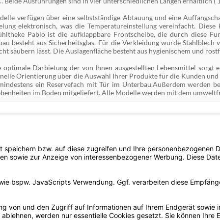
. Beide Ausführungen sind in vier unterschiedlichen Längen erhältlich ( 
delle verfügen über eine selbstständige Abtauung und eine Auffangscha
elung elektronisch, was die Temperatureinstellung vereinfacht. Diese 
ühltheke Pablo ist die aufklappbare Frontscheibe, die durch diese Fu
bau besteht aus Sicherheitsglas. Für die Verkleidung wurde Stahlblech v
icht säubern lässt. Die Auslagenfläche besteht aus hygienischem und ros
e optimale Darbietung der von Ihnen ausgestellten Lebensmittel sorgt e
hnelle Orientierung über die Auswahl Ihrer Produkte für die Kunden und
 mindestens ein Reservefach mit Tür im Unterbau.Außerdem werden be
benheiten im Boden mitgeliefert. Alle Modelle werden mit dem umweltfr
ne sowie soziale und kirchliche Einrichtungen im Sinne des §14 BGB. Unser Produktang
preisliche Veränderungen vorbehalten.
Vers
Aufbau einer Viessmann Kühlzelle
Der Ve
Häufig gestellte Fragen zu Kühltischen mit Kühlmaschine
Fragen zur Planung einer Kühlzelle
Zahla
PayPal
Kältemittel in Kühlgeräten
Viessmann Kühlzelle Walk-In-Cooler
Kund
4.75
/
Newsletter