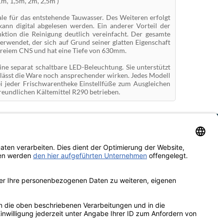
1m, 1,5m, 2m, 2,5m )
le für das entstehende Tauwasser. Des Weiteren erfolgt
kann digital abgelesen werden. Ein anderer Vorteil der
nktion die Reinigung deutlich vereinfacht. Der gesamte
erwendet, der sich auf Grund seiner glatten Eigenschaft
tfreiem CNS und hat eine Tiefe von 630mm.
ine separat schaltbare LED-Beleuchtung. Sie unterstützt
 lässt die Ware noch ansprechender wirken. Jedes Modell
i jeder Frischwarentheke Einstellfüße zum Ausgleichen
eundlichen Kältemittel R290 betrieben.
ebot richtet sich nicht an Verbraucher im Sinne des §13 BGB. Technische sowie
and
rsand erfolgt kostenlos & versichert ab 100€ Bestellwert
rten
 | Rechnung | Kreditkarte | Vorkasse
enbewertungen von Trusted Shops
5.00 bei
20
Bewertungen