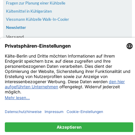
Fragen zur Planung einer Kühlzelle
Kältemittel in Kühlgeräten
Viessmann Kühlzelle Walk-In-Cooler
Newsletter
Versand
Der Versand erfolgt kostenlos & versichert ab 100€ Bestellwert
Zahlarten
PayPal | Rechnung | Kreditkarte | Vorkasse
Kundenbewertungen von Trusted Shops
4.75
/
5.00 bei
20
Bewertungen
Kaelte-Berlin.com Kundenbewertungen | Trusted Shops
© Kälte-Berlin Inhaber: Christian Berg 2026
eCommerce Engine © 2026
xt:Commerce Shopsoftware
Parse Time: 0.117s