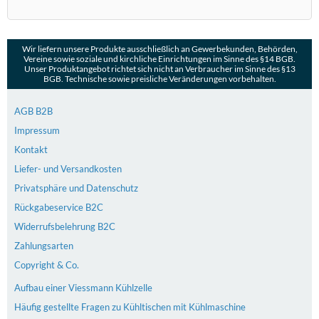
Wir liefern unsere Produkte ausschließlich an Gewerbekunden, Behörden,
Vereine sowie soziale und kirchliche Einrichtungen im Sinne des §14 BGB.
Unser Produktangebot richtet sich nicht an Verbraucher im Sinne des §13
BGB. Technische sowie preisliche Veränderungen vorbehalten.
AGB B2B
Impressum
Kontakt
Liefer- und Versandkosten
Privatsphäre und Datenschutz
Rückgabeservice B2C
Widerrufsbelehrung B2C
Zahlungsarten
Copyright & Co.
Aufbau einer Viessmann Kühlzelle
Häufig gestellte Fragen zu Kühltischen mit Kühlmaschine