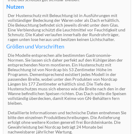
Nutzen
Der Hustenschutz mit Beleuchtung ist in Ausführungen mit
vollständiger Bedeckung der Waren oder als Dach erhältlich.
Die Beleuchtung befindet sich jeweils direkt unter dem Glas.
Eine Verblendung schützt die Leuchtmittel vor Feuchtigkeit und
Schmutz. Die Kabel verlaufen innerhalb der Rundrohrträger,
ragen unten lose heraus und besitzen keinen Lichtschalter.
Größen und Vorschriften
Die Modelle entsprechen alle bestimmten Gastronomie-
Normen. Sie lassen sich daher perfekt auf den Kühlgeräten der
entsprechenden Norm montieren. Ein Hustenschutz mit
Beleuchtung ist von Nordcap bis 53 Zentimeter Höhe im
Programm. Dementsprechend existiert jedes Modell in der
passenden Breite, wobei unter den Produkten von Nordcap
Längen bis 177 Zentimeter erhältlich sind. Die Tiefe des
Hustenschutzes muss sich ebenso wie die Breite nach den in der
Wanne befindlichen Speisen richten. Das Dach sollte die Speisen
vollständig überdecken, damit Keime von GN-Behältern fern
bleiben.
Detaillierte Informationen und technische Daten entnehmen Sie
bitte den einzelnen Produktbeschreibungen. Die Anlieferung
erfolgt ohne weitere Kosten generell frei Bordsteinkante. Die
Gewährleistung bei Nordcap beträgt 24 Monate bei
nachweisbarer jährlicher Wartung.