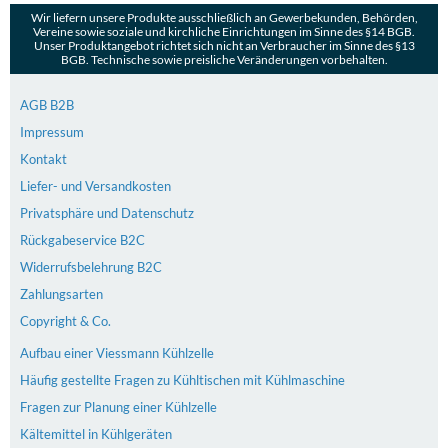
Wir liefern unsere Produkte ausschließlich an Gewerbekunden, Behörden,
Vereine sowie soziale und kirchliche Einrichtungen im Sinne des §14 BGB.
Unser Produktangebot richtet sich nicht an Verbraucher im Sinne des §13
BGB. Technische sowie preisliche Veränderungen vorbehalten.
AGB B2B
Impressum
Kontakt
Liefer- und Versandkosten
Privatsphäre und Datenschutz
Rückgabeservice B2C
Widerrufsbelehrung B2C
Zahlungsarten
Copyright & Co.
Aufbau einer Viessmann Kühlzelle
Häufig gestellte Fragen zu Kühltischen mit Kühlmaschine
Fragen zur Planung einer Kühlzelle
Kältemittel in Kühlgeräten