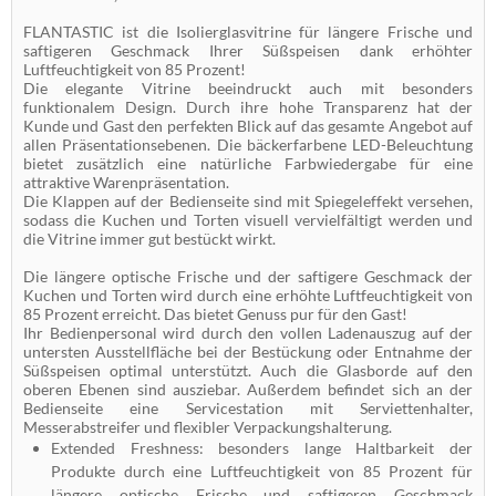
FLANTASTIC ist die Isolierglasvitrine für längere Frische und
saftigeren Geschmack Ihrer Süßspeisen dank erhöhter
Luftfeuchtigkeit von 85 Prozent!
Die elegante Vitrine beeindruckt auch mit besonders
funktionalem Design. Durch ihre hohe Transparenz hat der
Kunde und Gast den perfekten Blick auf das gesamte Angebot auf
allen Präsentationsebenen. Die bäckerfarbene LED-Beleuchtung
bietet zusätzlich eine natürliche Farbwiedergabe für eine
attraktive Warenpräsentation.
Die Klappen auf der Bedienseite sind mit Spiegeleffekt versehen,
sodass die Kuchen und Torten visuell vervielfältigt werden und
die Vitrine immer gut bestückt wirkt.
Die längere optische Frische und der saftigere Geschmack der
Kuchen und Torten wird durch eine erhöhte Luftfeuchtigkeit von
85 Prozent erreicht. Das bietet Genuss pur für den Gast!
Ihr Bedienpersonal wird durch den vollen Ladenauszug auf der
untersten Ausstellfläche bei der Bestückung oder Entnahme der
Süßspeisen optimal unterstützt. Auch die Glasborde auf den
oberen Ebenen sind ausziebar. Außerdem befindet sich an der
Bedienseite eine Servicestation mit Serviettenhalter,
Messerabstreifer und flexibler Verpackungshalterung.
Extended Freshness: besonders lange Haltbarkeit der
Produkte durch eine Luftfeuchtigkeit von 85 Prozent für
längere optische Frische und saftigeren Geschmack