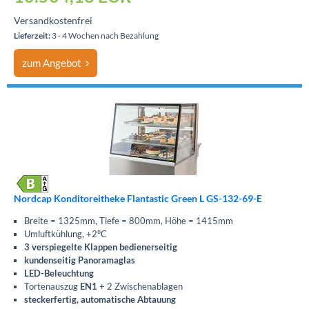
Versandkostenfrei
Lieferzeit:
3 - 4 Wochen nach Bezahlung
zum Angebot
Nordcap Konditoreitheke Flantastic Green L GS-132-69-E
Breite = 1325mm, Tiefe = 800mm, Höhe = 1415mm
Umluftkühlung, +2°C
3 verspiegelte Klappen bedienerseitig
kundenseitig Panoramaglas
LED-Beleuchtung
Tortenauszug
EN1
+ 2 Zwischenablagen
steckerfertig, automatische Abtauung