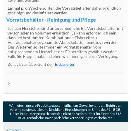
gereinigt werden.
Einmal pro Woche
sollten die
Vorratsbehälter
daher gründlich
gereinigt und
desinfiziert werden
.
Vorratsbehälter - Reinigung und Pflege
Je nach Hersteller sind unterschiedliche Eis Vorratsbehälter mit
verschiedenen Volumen erhältlich. Es kann erforderlich sein,
dass bei bestimmten Kombinationen Eisbereiter +
Vorratsbehälter sogenannte Abdeckplatten benötogt werden.
Des Weiteren sollte immer ein Vorratsbehälter vom
entsprechendem Hersteller des Eisbereiters gewählt werden.
Falls Sie Fragen haben, stehen wir Ihnen gerne zur Verfügung.
Zurück zur Übersicht der
Eisbereiter
þ
Wir liefern unsere Produkte ausschließlich an Gewerbekunden, Behörden,
Vereine sowie soziale und kirchliche Einrichtungen im Sinne des §14 BGB.
Unser Produktangebot richtet sich nicht an Verbraucher im Sinne des §13
BGB. Technische sowie preisliche Veränderungen vorbehalten.