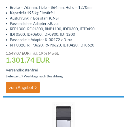
Breite = 762mm, Tiefe = 864mm, Höhe = 1270mm
Kapazität 195 kg
Eiswürfel
Ausführung in Edelstahl (CNS)
Passend ohne Adapter z.B. zu:
RFP1300, RFK1300, RNP1100, IDF0300, IDT0450
IDT0500, IDF0600, IDF0900, IDT1200
Passend mit Adapter K-00472 z.B. zu:
RFP0320, RFP0620, RNP0620, IDT0420, IDT0620
1.549,07 EUR inkl. 19 % MwSt.
1.301,74
EUR
Versandkostenfrei
Lieferzeit:
7 Werktage nach Bezahlung
zum Angebot