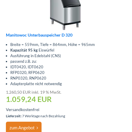
Manitowoc Unterbauspeicher D 320
Breite = 559mm, Tiefe = 864mm, Höhe = 965mm
Kapazität 95 kg
Eiswürfel
Ausführung in Edelstahl (CNS)
passend z.B. zu:
IDT0420, IDT0620
RFP0320, RFP0620
RNP0320, RNP0620
Adapterplatte nicht notwendig
1.260,50 EUR inkl. 19 % MwSt.
1.059,24
EUR
Versandkostenfrei
Lieferzeit:
7 Werktage nach Bezahlung
zum Angebot