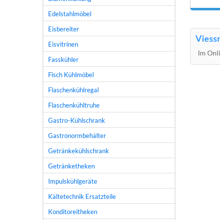
Edelstahlmöbel
Eisbereiter
Viessm
Eisvitrinen
Im Onli
Fasskühler
Fisch Kühlmöbel
Flaschenkühlregal
Flaschenkühltruhe
Gastro-Kühlschrank
Gastronormbehälter
Getränkekühlschrank
Getränketheken
Impulskühlgeräte
Kältetechnik Ersatzteile
Konditoreitheken