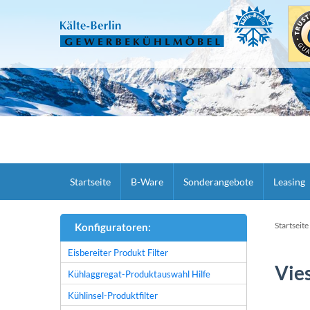
Startseite
B-Ware
Sonderangebote
Leasing
Startseite
Konfiguratoren:
Eisbereiter Produkt Filter
Vie
Kühlaggregat-Produktauswahl Hilfe
Kühlinsel-Produktfilter