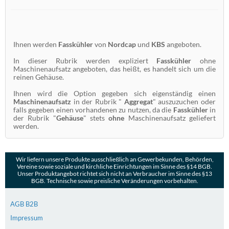
Ihnen werden
Fasskühler
von
Nordcap
und
KBS
angeboten.
In dieser Rubrik werden expliziert
Fasskühler
ohne
Maschinenaufsatz angeboten, das heißt, es handelt sich um die
reinen Gehäuse.
Ihnen wird die Option gegeben sich eigenständig einen
Maschinenaufsatz
in der Rubrik "
Aggregat
" auszuzuchen oder
falls gegeben einen vorhandenen zu nutzen, da die
Fasskühler
in
der Rubrik "
Gehäuse
" stets
ohne
Maschinenaufsatz geliefert
werden.
Wir liefern unsere Produkte ausschließlich an Gewerbekunden, Behörden,
Vereine sowie soziale und kirchliche Einrichtungen im Sinne des §14 BGB.
Unser Produktangebot richtet sich nicht an Verbraucher im Sinne des §13
BGB. Technische sowie preisliche Veränderungen vorbehalten.
AGB B2B
Impressum