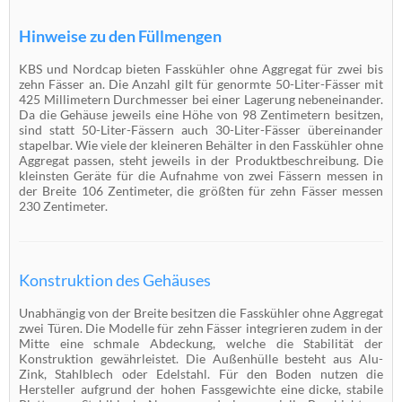
Hinweise zu den Füllmengen
KBS und Nordcap bieten Fasskühler ohne Aggregat für zwei bis
zehn Fässer an. Die Anzahl gilt für genormte 50-Liter-Fässer mit
425 Millimetern Durchmesser bei einer Lagerung nebeneinander.
Da die Gehäuse jeweils eine Höhe von 98 Zentimetern besitzen,
sind statt 50-Liter-Fässern auch 30-Liter-Fässer übereinander
stapelbar. Wie viele der kleineren Behälter in den Fasskühler ohne
Aggregat passen, steht jeweils in der Produktbeschreibung. Die
kleinsten Geräte für die Aufnahme von zwei Fässern messen in
der Breite 106 Zentimeter, die größten für zehn Fässer messen
230 Zentimeter.
Konstruktion des Gehäuses
Unabhängig von der Breite besitzen die Fasskühler ohne Aggregat
zwei Türen. Die Modelle für zehn Fässer integrieren zudem in der
Mitte eine schmale Abdeckung, welche die Stabilität der
Konstruktion gewährleistet. Die Außenhülle besteht aus Alu-
Zink, Stahlblech oder Edelstahl. Für den Boden nutzen die
Hersteller aufgrund der hohen Fassgewichte eine dicke, stabile