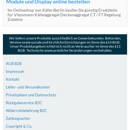
Module und Display online bestellen
Im Onlineshop von Kälte-Berlin kaufen Sie günstig Ersatzteile
für Viessmann Kälteaggregat Deckenaggregat CT / FT Regelung
Zubehör
Wir liefern unsere Produkte ausschließlich an Gewerbekunden, Behörden,
Vereine sowie soziale und kirchliche Einrichtungen im Sinne des §14 BGB.
Unser Produktangebot richtet sich nicht an Verbraucher im Sinne des §13
BGB. Technische sowie preisliche Veränderungen vorbehalten.
AGB B2B
Impressum
Kontakt
Liefer- und Versandkosten
Privatsphäre und Datenschutz
Rückgabeservice B2C
Widerrufsbelehrung B2C
Zahlungsarten
Copyright & Co.