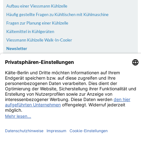
Aufbau einer Viessmann Kühlzelle
Häufig gestellte Fragen zu Kühltischen mit Kühlmaschine
Fragen zur Planung einer Kühlzelle
Kältemittel in Kühlgeräten
Viessmann Kühlzelle Walk-In-Cooler
Newsletter
Versand
Der Versand erfolgt kostenlos & versichert ab 100€ Bestellwert
Zahlarten
PayPal | Rechnung | Kreditkarte | Vorkasse
Kundenbewertungen von Trusted Shops
4.75
/
5.00 bei
20
Bewertungen
Kaelte-Berlin.com Kundenbewertungen | Trusted Shops
© Kälte-Berlin Inhaber: Christian Berg 2026
eCommerce Engine © 2026
xt:Commerce Shopsoftware
Parse Time: 0.164s