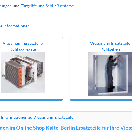
tungen
und
Türgriffe und Schließsysteme
ere Informationen
Viessmann Ersatzteile
Viessmann Ersatzteile
Kühlaggregate
Kühlzellen
 Informationen zu Viessmann Ersatzteile:
nden im Online Shop Kälte-Berlin Ersatzteile für Ihre Vi