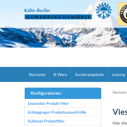
Startseite
B-Ware
Sonderangebote
Leasing
Startseite
Konfiguratoren:
Eisbereiter Produkt Filter
Vie
Kühlaggregat-Produktauswahl Hilfe
Kühlinsel-Produktfilter
Hier die