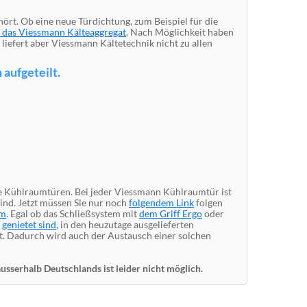
ört. Ob eine neue Türdichtung, zum Beispiel für die
ür das Viessmann Kälteaggregat
. Nach Möglichkeit haben
 liefert aber Viessmann Kältetechnik nicht zu allen
aufgeteilt.
ie Kühlraumtüren. Bei jeder Viessmann Kühlraumtür ist
nd. Jetzt müssen Sie nur noch
folgendem Link
folgen
em
. Egal ob das Schließsystem mit
dem Griff Ergo
oder
r
genietet sind
, in den heuzutage ausgelieferten
t. Dadurch wird auch der Austausch einer solchen
sserhalb Deutschlands ist leider nicht möglich.