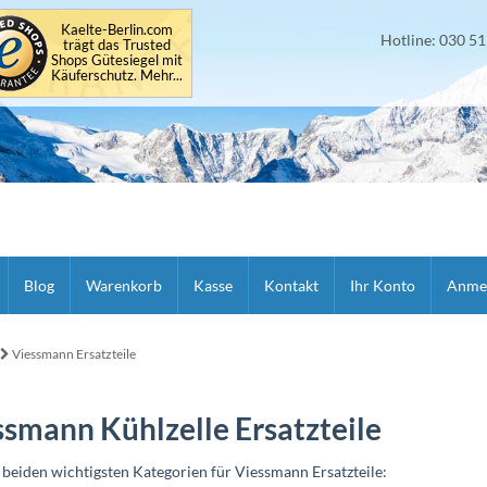
Kaelte-Berlin.com
Hotline: 030 5
trägt das Trusted
Shops Gütesiegel mit
Käuferschutz. Mehr...
Blog
Warenkorb
Kasse
Kontakt
Ihr Konto
Anme
Viessmann Ersatzteile
ssmann Kühlzelle Ersatzteile
 beiden wichtigsten Kategorien für Viessmann Ersatzteile: