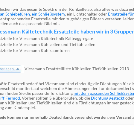
ecken wir das gesamte Spektrum der Kühlzelle ab, also alles was dazu geh
an Schiebetüren
,
ein Schließsystem
, ein Lichtschalter oder
Ersatzteile f
 entsprechenden Ersatzteile mit den zugehörigen Bildern versehen, leider
eilen auch das passende Bild mit.
essmann Kältetechnik Ersatzteile haben wir in 3 Gruppen 
atzteile für Viessmann Kältetechnik Kälteaggregate
atzteile für Viessmann Kühlzellen und Tiefkühlzellen
atzteile für Viessmann Kühlraumtüren
Viessmann Ersatzteilliste Kühlzellen Tiefkühlzellen 2013
ßte Ersatzteilbedarf bei Viessmann sind eindeutig die Dichtungen für d
penschild montiert auf welchem die Abmessungen der Tür dokumentiert si
hon finden Sie die passende Türdichtung
mit dem passenden Schließsyst
iff Fermod
. Vorher sollten Sie überprüfen, ob die
Dichtung gesteckt
ode
ann Kühlzellen und Tiefkühlzellen sind die Türdichtungen immer gesteck
ng zum Kinderspiel.
eile können nur innerhalb Deutschlands versendet werden, ein Versand au