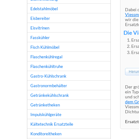
Edelstahlmöbel
Dabei d
Viessm
Eisbereiter
wir die
Ersatzt
Eisvitrinen
Die Vi
Fasskühler
Ers
Ers
Fisch Kühlmöbel
Ers
Flaschenkühlregal
Flaschenkühltruhe
Gastro-Kühlschrank
Gastronormbehälter
Der grö
ein Ty
Getränkekühlschrank
und sc
dem Gr
Getränketheken
Viessm
Dichtu
Impulskühlgeräte
Ersatzt
Kältetechnik Ersatzteile
Konditoreitheken