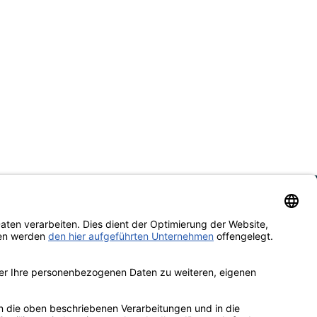
ebot richtet sich nicht an Verbraucher im Sinne des §13 BGB. Technische sowie
and
rsand erfolgt kostenlos & versichert ab 100€ Bestellwert
rten
 | Rechnung | Kreditkarte | Vorkasse
enbewertungen von Trusted Shops