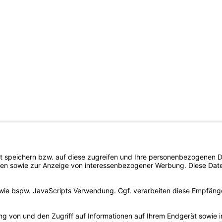
ne sowie soziale und kirchliche Einrichtungen im Sinne des §14 BGB. Unser Produktang
preisliche Veränderungen vorbehalten.
Vers
Aufbau einer Viessmann Kühlzelle
Der Ve
Häufig gestellte Fragen zu Kühltischen mit Kühlmaschine
Fragen zur Planung einer Kühlzelle
Zahla
PayPal
Kältemittel in Kühlgeräten
Viessmann Kühlzelle Walk-In-Cooler
Kund