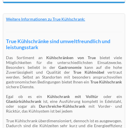
Weitere Informationen zu True Kühlschrank:
True Kühlschränke sind umweltfreundlich und
leistungsstark
Das Sortiment an
Kühlschränken von True
bietet viele
Möglichkeiten für die unterschiedlichsten Einsatzwecke.
Besonders beliebt in der
Gastronomie
kann auf die hohe
Zuverlässigkeit und Qualität der
True Kühlmöbel
vertraut
werden. Selbst an Standorten mit besonders anspruchsvollen
gastronomischen Bedingungen bietet Ihnen ein
True Kühlschrank
sichere Dienste.
Egal ob es ein
Kühlschrank mit Volltür
oder ein
Glastürkühlschrank
ist, eine Ausführung komplett in Edelstahl,
oder sogar als
Durchreiche-Kühlschrank
mit Vorder- und
Rücktür, das Kühlsystem ist bei jedem
True Kühlschrank überdimensioniert, dennoch ist es ausgewogen.
Dadurch sind die Kühlzeiten sehr kurz und die Energieeffizienz