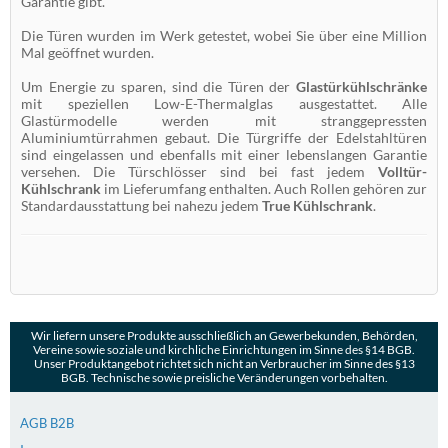
Garantie gibt.
Die Türen wurden im Werk getestet, wobei Sie über eine Million
Mal geöffnet wurden.
Um Energie zu sparen, sind die Türen der
Glastürkühlschränke
mit speziellen Low-E-Thermalglas ausgestattet. Alle
Glastürmodelle werden mit stranggepressten
Aluminiumtürrahmen gebaut. Die Türgriffe der Edelstahltüren
sind eingelassen und ebenfalls mit einer lebenslangen Garantie
versehen. Die Türschlösser sind bei fast jedem
Volltür-
Kühlschrank
im Lieferumfang enthalten. Auch Rollen gehören zur
Standardausstattung bei nahezu jedem
True Kühlschrank
.
Wir liefern unsere Produkte ausschließlich an Gewerbekunden, Behörden,
Vereine sowie soziale und kirchliche Einrichtungen im Sinne des §14 BGB.
Unser Produktangebot richtet sich nicht an Verbraucher im Sinne des §13
BGB. Technische sowie preisliche Veränderungen vorbehalten.
AGB B2B