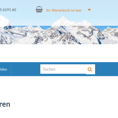
15 6591 60
Ihr Warenkorb ist leer
lden
üren