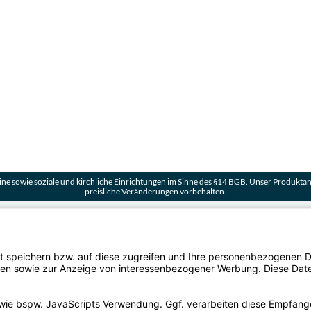
ne sowie soziale und kirchliche Einrichtungen im Sinne des §14 BGB. Unser Produktang
preisliche Veränderungen vorbehalten.
Vers
Aufbau einer Viessmann Kühlzelle
Der Ve
Häufig gestellte Fragen zu Kühltischen mit Kühlmaschine
Fragen zur Planung einer Kühlzelle
Zahla
PayPal
Kältemittel in Kühlgeräten
Viessmann Kühlzelle Walk-In-Cooler
Kund