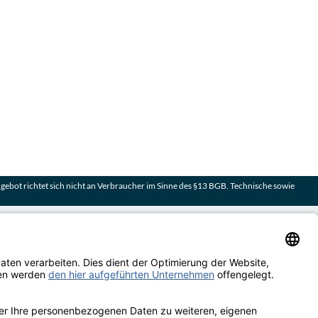
ebot richtet sich nicht an Verbraucher im Sinne des §13 BGB. Technische sowie
and
rsand erfolgt kostenlos & versichert ab 100€ Bestellwert
rten
 | Rechnung | Kreditkarte | Vorkasse
enbewertungen von Trusted Shops