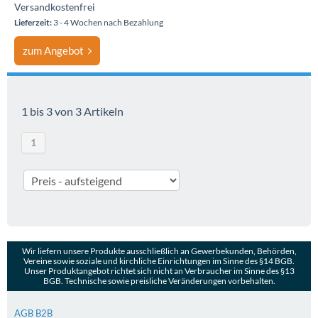
Versandkostenfrei
Lieferzeit:
3 - 4 Wochen nach Bezahlung
zum Angebot
1 bis 3 von 3 Artikeln
1
Wir liefern unsere Produkte ausschließlich an Gewerbekunden, Behörden,
Vereine sowie soziale und kirchliche Einrichtungen im Sinne des §14 BGB.
Unser Produktangebot richtet sich nicht an Verbraucher im Sinne des §13
BGB. Technische sowie preisliche Veränderungen vorbehalten.
AGB B2B