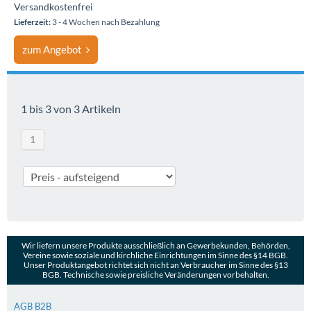
Versandkostenfrei
Lieferzeit:
3 - 4 Wochen nach Bezahlung
zum Angebot
1 bis 3 von 3 Artikeln
1
Wir liefern unsere Produkte ausschließlich an Gewerbekunden, Behörden,
Vereine sowie soziale und kirchliche Einrichtungen im Sinne des §14 BGB.
Unser Produktangebot richtet sich nicht an Verbraucher im Sinne des §13
BGB. Technische sowie preisliche Veränderungen vorbehalten.
AGB B2B