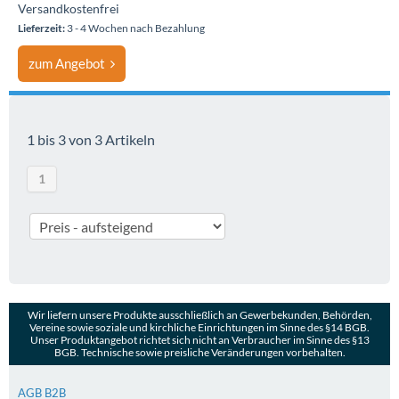
Versandkostenfrei
Lieferzeit:
3 - 4 Wochen nach Bezahlung
zum Angebot
1 bis 3 von 3 Artikeln
1
Wir liefern unsere Produkte ausschließlich an Gewerbekunden, Behörden,
Vereine sowie soziale und kirchliche Einrichtungen im Sinne des §14 BGB.
Unser Produktangebot richtet sich nicht an Verbraucher im Sinne des §13
BGB. Technische sowie preisliche Veränderungen vorbehalten.
AGB B2B