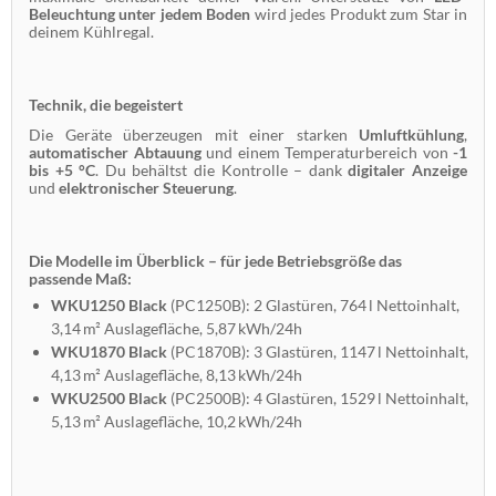
Beleuchtung unter jedem Boden
wird jedes Produkt zum Star in
deinem Kühlregal.
Technik, die begeistert
Die Geräte überzeugen mit einer starken
Umluftkühlung
,
automatischer Abtauung
und einem Temperaturbereich von
-1
bis +5 °C
. Du behältst die Kontrolle – dank
digitaler Anzeige
und
elektronischer Steuerung
.
Die Modelle im Überblick – für jede Betriebsgröße das
passende Maß:
WKU1250 Black
(PC1250B): 2 Glastüren, 764 l Nettoinhalt,
3,14 m² Auslagefläche, 5,87 kWh/24h
WKU1870 Black
(PC1870B): 3 Glastüren, 1147 l Nettoinhalt,
4,13 m² Auslagefläche, 8,13 kWh/24h
WKU2500 Black
(PC2500B): 4 Glastüren, 1529 l Nettoinhalt,
5,13 m² Auslagefläche, 10,2 kWh/24h