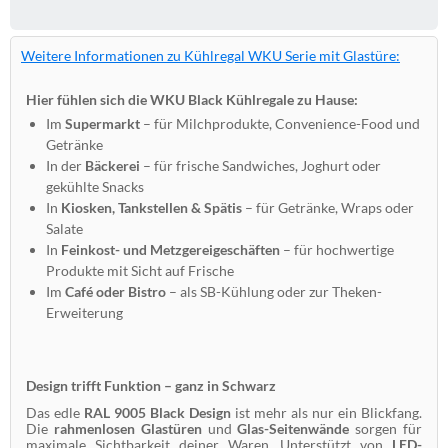
Weitere Informationen zu Kühlregal WKU Serie mit Glastüre:
Hier fühlen sich die WKU Black Kühlregale zu Hause:
Im
Supermarkt
– für Milchprodukte, Convenience-Food und
Getränke
In der
Bäckerei
– für frische Sandwiches, Joghurt oder
gekühlte Snacks
In
Kiosken, Tankstellen & Spätis
– für Getränke, Wraps oder
Salate
In
Feinkost- und Metzgereigeschäften
– für hochwertige
Produkte mit Sicht auf Frische
Im
Café oder Bistro
– als SB-Kühlung oder zur Theken-
Erweiterung
Design trifft Funktion – ganz in Schwarz
Das edle
RAL 9005 Black Design
ist mehr als nur ein Blickfang.
Die
rahmenlosen Glastüren
und
Glas-Seitenwände
sorgen für
maximale Sichtbarkeit deiner Waren. Unterstützt von
LED-