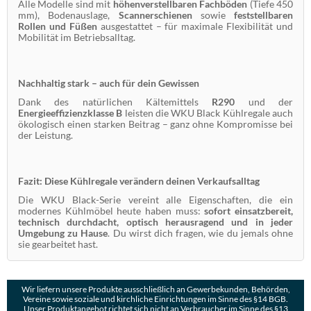
Alle Modelle sind mit
höhenverstellbaren Fachböden
(Tiefe 450
mm), Bodenauslage,
Scannerschienen
sowie
feststellbaren
Rollen und Füßen
ausgestattet – für maximale Flexibilität und
Mobilität im Betriebsalltag.
Nachhaltig stark – auch für dein Gewissen
Dank des natürlichen Kältemittels
R290
und der
Energieeffizienzklasse B
leisten die WKU Black Kühlregale auch
ökologisch einen starken Beitrag – ganz ohne Kompromisse bei
der Leistung.
Fazit: Diese Kühlregale verändern deinen Verkaufsalltag
Die WKU Black-Serie vereint alle Eigenschaften, die ein
modernes Kühlmöbel heute haben muss:
sofort einsatzbereit,
technisch durchdacht, optisch herausragend und in jeder
Umgebung zu Hause
. Du wirst dich fragen, wie du jemals ohne
sie gearbeitet hast.
Wir liefern unsere Produkte ausschließlich an Gewerbekunden, Behörden,
Vereine sowie soziale und kirchliche Einrichtungen im Sinne des §14 BGB.
Unser Produktangebot richtet sich nicht an Verbraucher im Sinne des §13