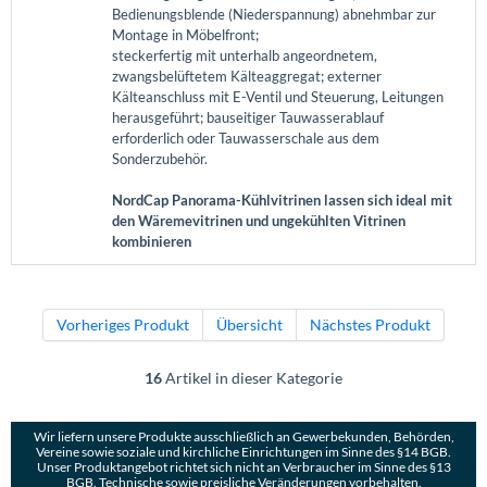
Bedienungsblende (Niederspannung) abnehmbar zur
Montage in Möbelfront;
steckerfertig mit unterhalb angeordnetem,
zwangsbelüftetem Kälteaggregat; externer
Kälteanschluss mit E-Ventil und Steuerung, Leitungen
herausgeführt; bauseitiger Tauwasserablauf
erforderlich oder Tauwasserschale aus dem
Sonderzubehör.
NordCap Panorama-Kühlvitrinen lassen sich ideal mit
den Wäremevitrinen und ungekühlten Vitrinen
kombinieren
Vorheriges Produkt
Übersicht
Nächstes Produkt
16
Artikel in dieser Kategorie
Wir liefern unsere Produkte ausschließlich an Gewerbekunden, Behörden,
Vereine sowie soziale und kirchliche Einrichtungen im Sinne des §14 BGB.
Unser Produktangebot richtet sich nicht an Verbraucher im Sinne des §13
BGB. Technische sowie preisliche Veränderungen vorbehalten.