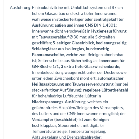
Ausführung:
Einbaukühlvitrine mit Umluftkühlsystem und 87 cm
hohem Glasaufbau und extra tiefer Innenwanne;
wahlweise in steckerfertiger oder zentralgekühlter
Ausführung
;
außen und innen CNS
DIN 1.4301;
Innenwanne dicht verschweißt in
Hygieneausführung
mit Tauwasserablauf Ø 30 mm; alle Sichtseiten
geschliffen;
5-seitiger Glaseinblick, bedienungsseitig
Schiebegläser aus Isolierglas, kundenseitig
Panoramascheibe
, welche zum Reinigen abnehmbar
ist; Seitenscheibe aus Sicherheitsglas;
Innenraum für
GN-Bleche 1/1, 3 extra tiefe Glaszwischenborde
;
Innenbeleuchtung waagerecht unter der Decke sowie
unter jedem Zwischenbord montiert;
automatischer
Heißgasabtauung und Tauwasserverdunstung
(nur bei
steckerfertiger Ausführung);
regelbare Lüfterdrehzahl
für hohe/niedrige Luftfeuchte;
Lüfter in
Niederspannungs-Ausführung
, welches ein
gefahrenfreies Abspülen/Reinigen des Verdampfers,
des Lüfters und der CNS-Innenwanne ermöglicht; der
Verdampfer (beschichtet) ist zum Reinigen
hochklappbar
; Steuereinheit mit digitaler
Temperaturanzeige, Temperaturregelung,
Abtauregelung und Drehzahlzahlregler;