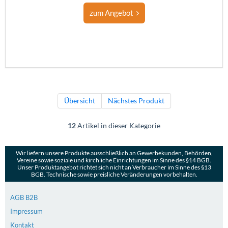
zum Angebot
Übersicht
Nächstes Produkt
12
Artikel in dieser Kategorie
Wir liefern unsere Produkte ausschließlich an Gewerbekunden, Behörden,
Vereine sowie soziale und kirchliche Einrichtungen im Sinne des §14 BGB.
Unser Produktangebot richtet sich nicht an Verbraucher im Sinne des §13
BGB. Technische sowie preisliche Veränderungen vorbehalten.
AGB B2B
Impressum
Kontakt