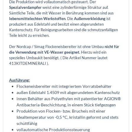
Die Produktion wird vollautomatisch gesteuert. Der
Spezialverdampfer
weist eine zylinderförmige Struktur auf.
Sämtliche Teile, die mit Wasser in Berührung kommen sind aus
lebensmittelechten Werkstoffen
. Die
Außenverkleidung
ist
produziert aus Edelstahl und besitzt einen abgerundeten
Kantenschutz. Für Reinigungsarbeiten sind die schmutzanfälligen
Teile leicht zu erreichen.
Der Nordcap / Simag Flockeneisbereiter ist ohne Umbau
nicht für
die Verwendung mit VE-Wasser geeignet.
Hierzu wird ein
spezielles Umbaukit benöitigt. ( Die Artikel Nummer lautet
413KITDEMINERALI ).
Ausführung:
Flockeneisbereiter mit integriertem Vorratsbehälter
außen Edelstahl 1.4509 mit abgerundetem Kantenschutz
innen Behälter aus Polyethylen mit patentierter AGION®
Antibacteria-Beschichtung, in einem Stück tiefgezogen
Produktion von Flocken- bzw. Brucheis mit einer
Idealtemperatur von -0,5 °C, kristallin geformt und stets
schüttfähig
vollautomatische Produktionssteuerung