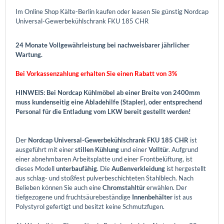
Im Online Shop Kälte-Berlin kaufen oder leasen Sie günstig Nordcap
Universal-Gewerbekühlschrank FKU 185 CHR
24 Monate Vollgewährleistung bei nachweisbarer jährlicher
Wartung.
Bei Vorkassenzahlung erhalten Sie einen Rabatt von 3%
HINWEIS: Bei Nordcap Kühlmöbel ab einer Breite von 2400mm
muss kundenseitig eine Abladehilfe (Stapler), oder entsprechend
Personal für die Entladung vom LKW bereit gestellt werden!
Der
Nordcap Universal-Gewerbekühlschrank FKU 185 CHR
ist
ausgeführt mit einer
stillen Kühlung
und einer
Volltür
. Aufgrund
einer abnehmbaren Arbeitsplatte und einer Frontbelüftung, ist
dieses Modell
unterbaufähig
. Die
Außenverkleidung
ist hergestellt
aus schlag- und stoßfest pulverbeschichteten Stahlblech. Nach
Belieben können Sie auch eine
Chromstahltür
erwählen. Der
tiefgezogene und fruchtsäurebeständige
Innenbehälter
ist aus
Polystyrol gefertigt und besitzt keine Schmutzfugen.