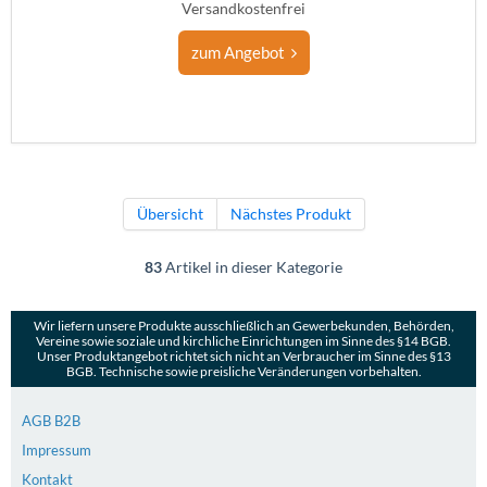
Versandkostenfrei
zum Angebot
Übersicht
Nächstes Produkt
83
Artikel in dieser Kategorie
Wir liefern unsere Produkte ausschließlich an Gewerbekunden, Behörden,
Vereine sowie soziale und kirchliche Einrichtungen im Sinne des §14 BGB.
Unser Produktangebot richtet sich nicht an Verbraucher im Sinne des §13
BGB. Technische sowie preisliche Veränderungen vorbehalten.
AGB B2B
Impressum
Kontakt