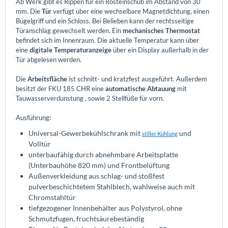
Ab Werk gibt es Rippen für ein Rosteinschub im Abstand von 30
mm. Die
Tür
verfügt über eine wechselbare Magnetdichtung, einen
Bügelgriff und ein Schloss. Bei Belieben kann der rechtsseitige
Türanschlag gewechselt werden. Ein
mechanisches Thermostat
befindet sich im Innenraum. Die aktuelle Temperatur kann über
eine
digitale Temperaturanzeige
über ein Display außerhalb in der
Tür abgelesen werden.
Die
Arbeitsfläche
ist schnitt- und kratzfest ausgeführt. Außerdem
besitzt der FKU 185 CHR eine
automatische Abtauung
mit
Tauwasserverdunstung , sowie 2 Stellfüße für vorn.
Ausführung:
Universal-Gewerbekühlschrank mit
und
stiller Kühlung
Volltür
unterbaufähig durch abnehmbare Arbeitsplatte
(Unterbauhöhe 820 mm) und Frontbelüftung
Außenverkleidung aus schlag- und stoßfest
pulverbeschichtetem Stahlblech, wahlweise auch mit
Chromstahltür
tiefgezogener Innenbehälter aus Polystyrol, ohne
Schmutzfugen, fruchtsäurebeständig